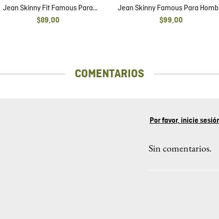
Jean Skinny Rider Para Hombr
Jean Skinny Fit Famous Para
$
109
,
00
Hombre
$
89
,
00
$
53
,
40
MÁS VISTOS
Jean Skinny Fit Famous Para
Jean Skinny Famous Para Homb
Hombre
$
89
,
00
$
99
,
00
COMENTARIOS