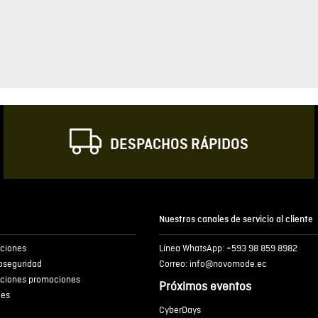
ESCRIBIR UN COMENT
Sin comentarios.
0%
Agregar comen
Comentario
0%
0%
Califique el produ
0%
★
★
★
☆
Su nombre
0%
Correo electrónic
DESPACHOS RÁPIDOS
Escribir comentar