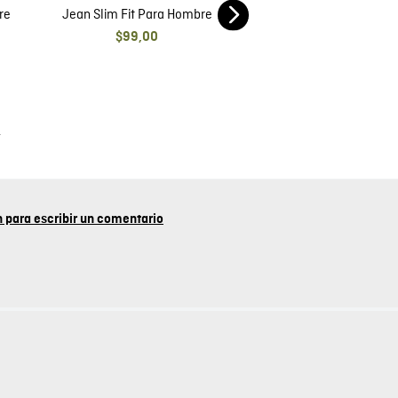
e
Jean Slim Morrison Para Hombre
Jean Skinny Para 
$
99
,
00
$
99
,
00
Jean Slim Fit Para Hombre
Jean Slim Para H
re
$
99
,
00
$
89
,
00