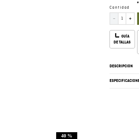
Cantidad
－
＋
GUÍA
DE TALLAS
DESCRIPCIÓN
ESPECIFICACION
40 %