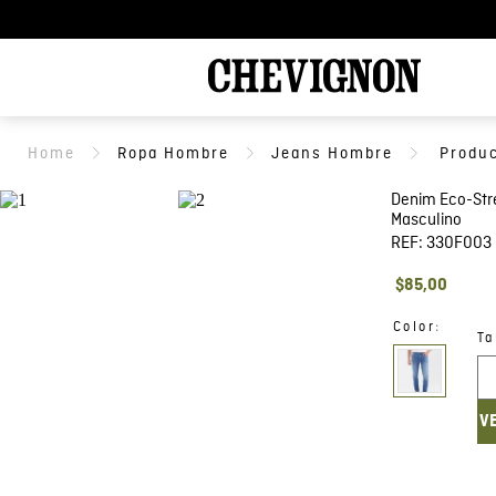
Ropa Hombre
Jeans Hombre
Denim Eco-Str
Masculino
REF:
330F003
$
85
,
00
:
Color
Ta
V