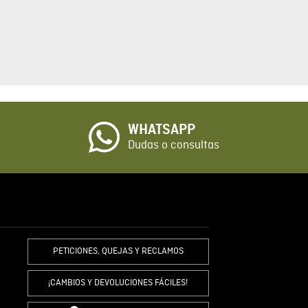
ARIO
tario
cto de 1 a 5 estrellas
☆
o
WHATSAPP
io
Dudas o consultas