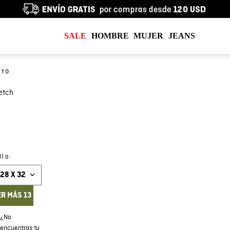
SALE
HOMBRE
MUJER
JEANS
etch
:
lla
28 X 32
ER MÁS 13
¿No
encuentras tu