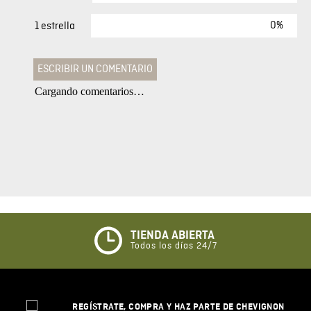
0%
1 estrella
ESCRIBIR UN COMENTARIO
Cargando comentarios…
Agregar comentario
Comentario
Califique el producto de 1 a 5 estrellas
★
★
★
☆
☆
TIENDA ABIERTA
Todos los días 24/7
Su nombre
REGÍSTRATE, COMPRA Y HAZ PARTE DE CHEVIGNON
Correo electrónico