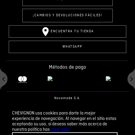
¡CAMBIOS Y DEVOLUCIONES FÁCILES!
ENCUENTRA TU TIENDA
WHATSAPP
Métodos de pago
Novomode S.A.
RUC: 1792636299001
CHEVIGNON usa cookies para darte la mejor
experiencia de navegación. Al navegar en el sitio estas
Términos y condiciones
Políticas de privacidad
aceptando su uso, si deseas saber más acerca de
Tratamiento de datos personales
nuestra política has
click aquí.