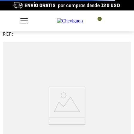
0
REF: