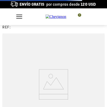
0
REF: