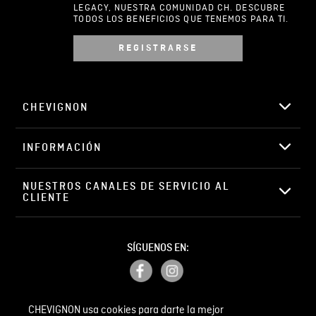
LEGACY, NUESTRA COMUNIDAD CH. DESCUBRE
TODOS LOS BENEFICIOS QUE TENEMOS PARA TI.
REGISTRARSE
Escribir comentario
CHEVIGNON
INFORMACIÓN
ENVIAR COMENTARIO
NUESTROS CANALES DE SERVICIO AL 
CLIENTE
SÍGUENOS EN:
CHEVIGNON usa cookies para darte la mejor
PETICIONES, QUEJAS Y RECLAMOS