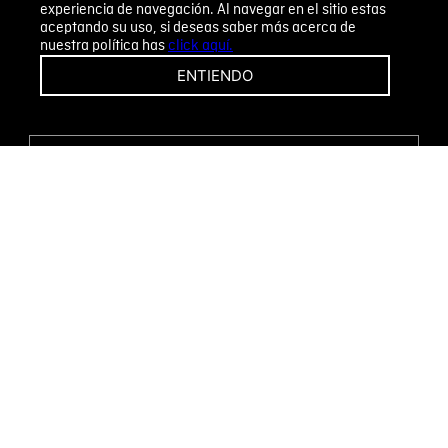
experiencia de navegación. Al navegar en el sitio estas
aceptando su uso, si deseas saber más acerca de
nuestra política has
click aquí.
¡CAMBIOS Y DEVOLUCIONES FÁCILES!
ENTIENDO
ENCUENTRA TU TIENDA
WHATSAPP
Métodos de pago
Novomode S.A.
RUC: 1792636299001
Términos y condiciones
Políticas de privacidad
Tratamiento de datos personales