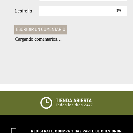
0%
1 estrella
ESCRIBIR UN COMENTARIO
Cargando comentarios…
Agregar comentario
Comentario
Califique el producto de 1 a 5 estrellas
★
★
★
☆
☆
TIENDA ABIERTA
Todos los días 24/7
Su nombre
REGÍSTRATE, COMPRA Y HAZ PARTE DE CHEVIGNON
Correo electrónico