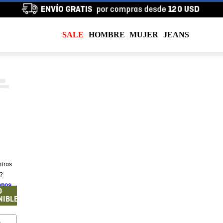
SALE
HOMBRE
MUJER
JEANS
tras
a?
enos
O
NIBLE