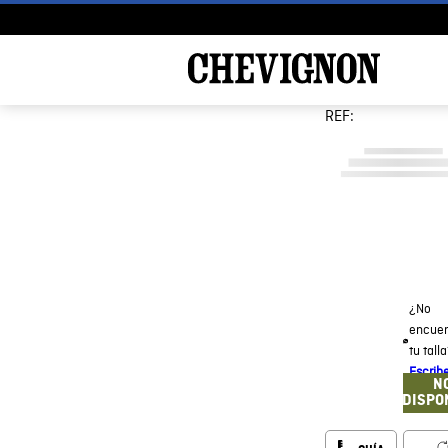
REF:
¿No
encuen
tu tall
Escrib
N
DISPO