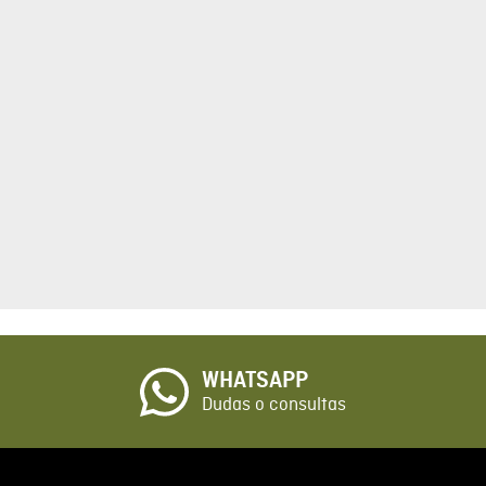
tario
cto de 1 a 5 estrellas
☆
o
WHATSAPP
io
Dudas o consultas