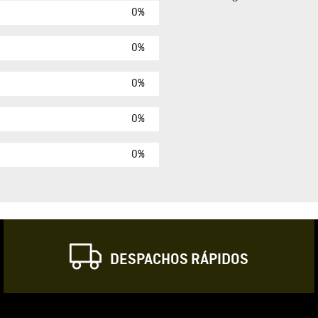
0%
Agregar comen
Comentario
0%
0%
Califique el produ
0%
★
★
★
☆
Su nombre
0%
Correo electrónic
DESPACHOS RÁPIDOS
Escribir comentar