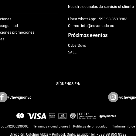
Nuestros canales de servicio al cliente
iciones
Línea WhatsApp: +593 98 859 8982
ENVIA
ioseguridad
Correo: info@novomode.ec
iciones promociones
Próximos eventos
ies
CyberDays
SALE
SÍGUENOS EN:
/ChevignonEc
@chevign
Ruc 1792636299001
Términos y condiciones
Políticas de privacidad
Tratamiento de 
Dirección: Catalina Aldaz y Portugal, Quito, Ecuador Tel: +593 98 859 8982