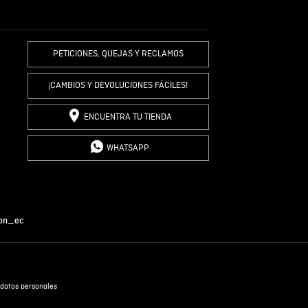
R COMENTARIO
PETICIONES, QUEJAS Y RECLAMOS
¡CAMBIOS Y DEVOLUCIONES FÁCILES!
ENCUENTRA TU TIENDA
WHATSAPP
on_ec
datos personales