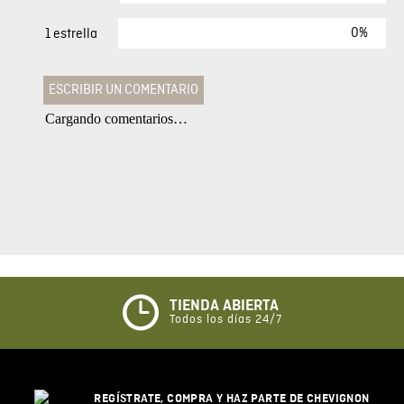
0%
1 estrella
ESCRIBIR UN COMENTARIO
Cargando comentarios…
Agregar comentario
Comentario
Califique el producto de 1 a 5 estrellas
★
★
★
☆
☆
TIENDA ABIERTA
Todos los días 24/7
Su nombre
REGÍSTRATE, COMPRA Y HAZ PARTE DE CHEVIGNON
Correo electrónico