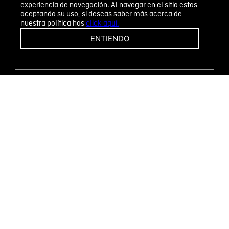
experiencia de navegación. Al navegar en el sitio estas
aceptando su uso, si deseas saber más acerca de
nuestra política has
click aquí.
¡CAMBIOS Y DEVOLUCIONES FÁCILES!
ENTIENDO
ENCUENTRA TU TIENDA
WHATSAPP
Métodos de pago
Novomode S.A.
RUC: 1792636299001
Términos y condiciones
Políticas de privacidad
Tratamiento de datos personales