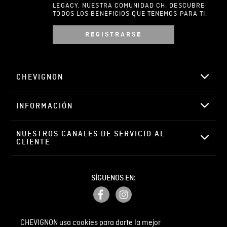
LEGACY, NUESTRA COMUNIDAD CH. DESCUBRE
TODOS LOS BENEFICIOS QUE TENEMOS PARA TI.
REGISTRARSE
Escribir comentario
CHEVIGNON
INFORMACIÓN
ENVIAR COMENTARIO
NUESTROS CANALES DE SERVICIO AL 
CLIENTE
SÍGUENOS EN:
CHEVIGNON usa cookies para darte la mejor
PETICIONES, QUEJAS Y RECLAMOS