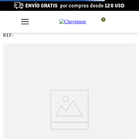
0
REF: