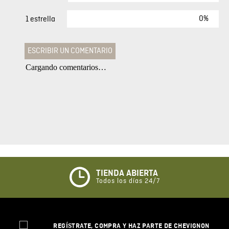
0%
1 estrella
ESCRIBIR UN COMENTARIO
Cargando comentarios…
Agregar comentario
Comentario
Califique el producto de 1 a 5 estrellas
★
★
★
☆
☆
TIENDA ABIERTA
Todos los días 24/7
Su nombre
REGÍSTRATE, COMPRA Y HAZ PARTE DE CHEVIGNON
Correo electrónico