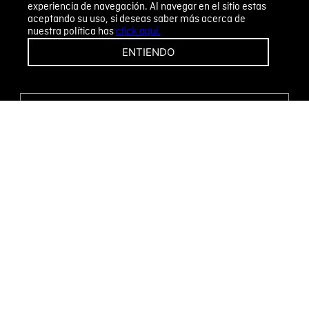
experiencia de navegación. Al navegar en el sitio estas
aceptando su uso, si deseas saber más acerca de
nuestra política has
click aquí.
¡CAMBIOS Y DEVOLUCIONES FÁCILES!
ENTIENDO
ENCUENTRA TU TIENDA
WHATSAPP
Métodos de pago
Novomode S.A.
RUC: 1792636299001
Términos y condiciones
Políticas de privacidad
Tratamiento de datos personales