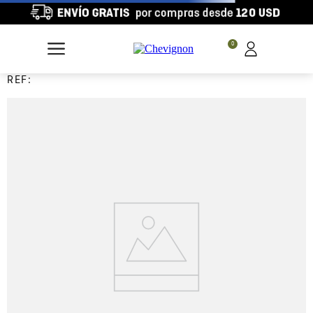
0
REF: