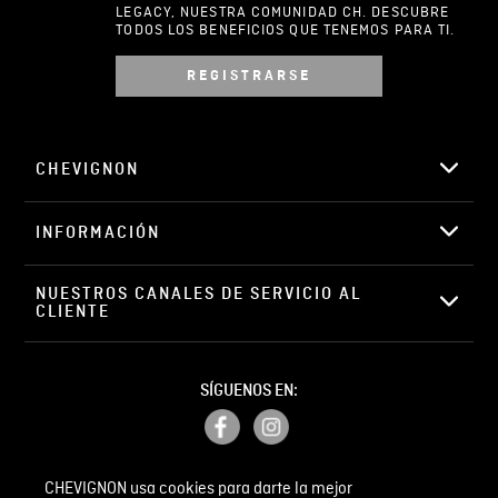
LEGACY, NUESTRA COMUNIDAD CH. DESCUBRE
TODOS LOS BENEFICIOS QUE TENEMOS PARA TI.
REGISTRARSE
Escribir comentario
CHEVIGNON
INFORMACIÓN
ENVIAR COMENTARIO
NUESTROS CANALES DE SERVICIO AL 
CLIENTE
SÍGUENOS EN:
CHEVIGNON usa cookies para darte la mejor
PETICIONES, QUEJAS Y RECLAMOS