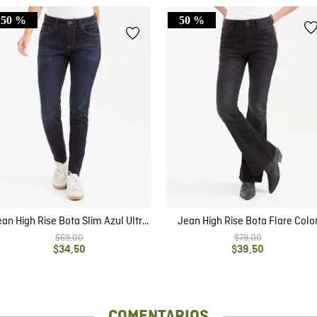
50 %
50 %
an High Rise Bota Slim Azul Ultra
Jean High Rise Bota Flare Colo
Oscuro Vintage para Mujer
Negro para Mujer
$
69
,
00
$
79
,
00
$
34
,
50
$
39
,
50
COMENTARIOS