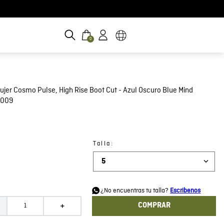
0
ujer Cosmo Pulse, High Rise Boot Cut - Azul Oscuro Blue Mind
D009
:
Talla
5
d
¿No encuentras tu talla?
Escribenos
COMPRAR
＋