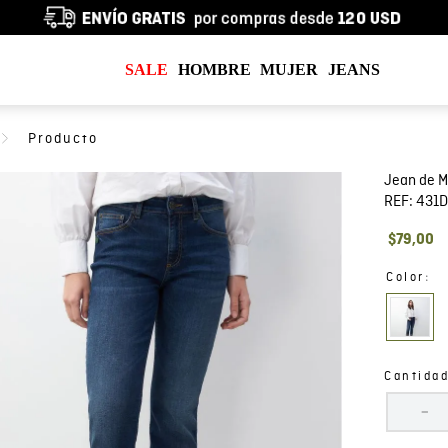
SALE
HOMBRE
MUJER
JEANS
Jean de M
REF:
431
$
79
,
00
:
Color
Cantida
－