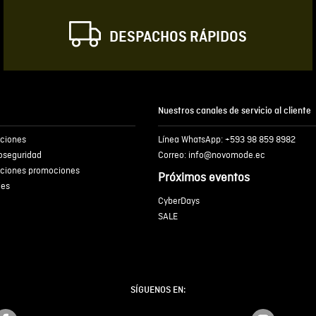
DESPACHOS RÁPIDOS
Escribir comentar
Nuestros canales de servicio al cliente
iciones
Línea WhatsApp: +593 98 859 8982
ENVIA
ioseguridad
Correo: info@novomode.ec
iciones promociones
Próximos eventos
ies
CyberDays
SALE
SÍGUENOS EN: