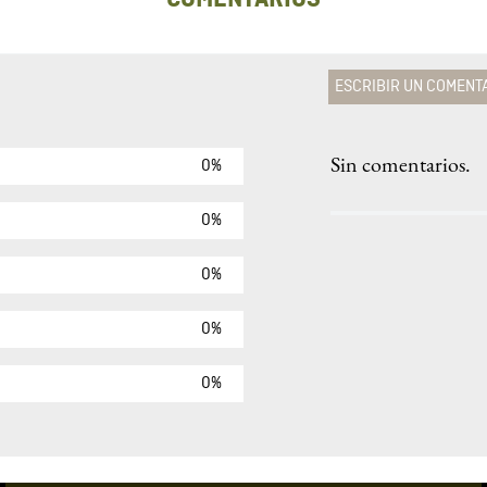
ESCRIBIR UN COMENT
Sin comentarios.
0%
Agregar comen
Comentario
0%
0%
Califique el produ
0%
★
★
★
☆
Su nombre
0%
Correo electrónic