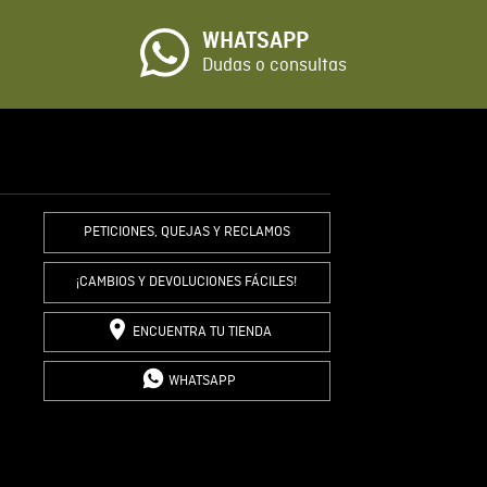
WHATSAPP
io
Dudas o consultas
R COMENTARIO
PETICIONES, QUEJAS Y RECLAMOS
¡CAMBIOS Y DEVOLUCIONES FÁCILES!
ENCUENTRA TU TIENDA
WHATSAPP