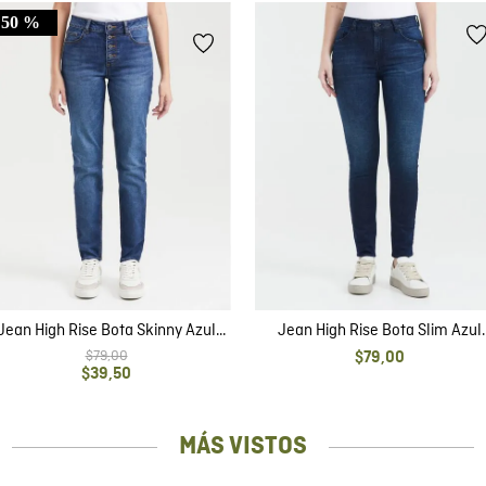
50 %
Jean High Rise Bota Skinny Azul
Jean High Rise Bota Slim Azul
Medio para Mujer
Oscuropara Mujer
$
79
,
00
$
79
,
00
$
39
,
50
MÁS VISTOS