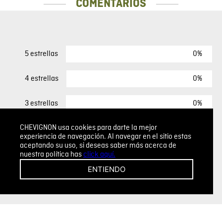
COMENTARIOS
0%
5 estrellas
0%
4 estrellas
0%
3 estrellas
CHEVIGNON usa cookies para darte la mejor
0%
2 estrellas
experiencia de navegación. Al navegar en el sitio estas
aceptando su uso, si deseas saber más acerca de
0%
1 estrella
nuestra política has
click aquí.
ENTIENDO
ESCRIBIR UN COMENTARIO
Sin comentarios.