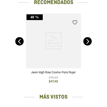
RECOMENDADOS
40 %
ta
Je
Jean High Rise Cosmo Para Mujer
$
79
,
00
$
47
,
40
MÁS VISTOS