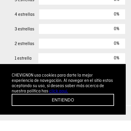
0%
4 estrellas
0%
3 estrellas
0%
2 estrellas
0%
1 estrella
CHEVIGNON usa cookies para darte la mejor
ESCRIBIR UN COMENTARIO
experiencia de navegación. Al navegar en el sitio estas
aceptando su uso, si deseas saber más acerca de
nuestra política has
click aquí.
Sin comentarios.
ENTIENDO
Agregar comentario
Comentario