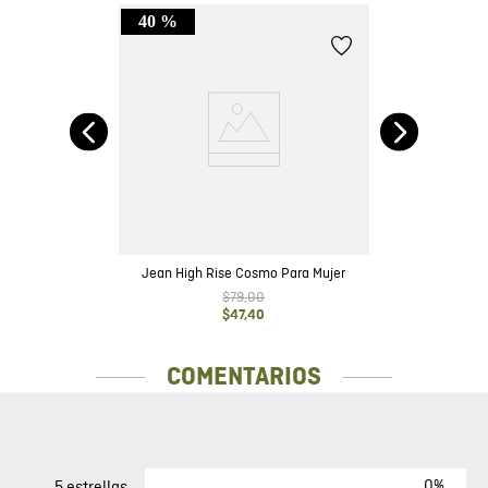
40 %
ot
Jean High Rise Cosmo Para Mujer
$
79
,
00
$
47
,
40
COMENTARIOS
0%
5 estrellas