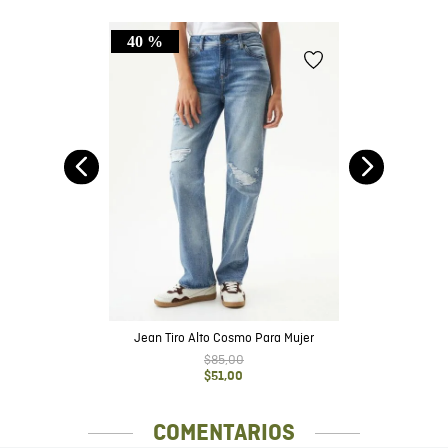
40 %
ot
Jean Tiro Alto Cosmo Para Mujer
$
85
,
00
$
51
,
00
COMENTARIOS