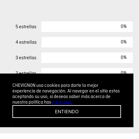
0%
5 estrellas
0%
4 estrellas
0%
3 estrellas
0%
2 estrellas
CHEVIGNON usa cookies para darte la mejor
0%
1 estrella
experiencia de navegación. Al navegar en el sitio estas
aceptando su uso, si deseas saber más acerca de
nuestra política has
click aquí.
ESCRIBIR UN COMENTARIO
ENTIENDO
Sin comentarios.
Agregar comentario