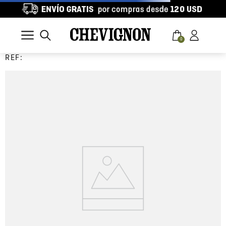
0
REF: