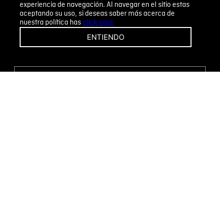
experiencia de navegación. Al navegar en el sitio estas
aceptando su uso, si deseas saber más acerca de
nuestra política has
click aquí.
¡CAMBIOS Y DEVOLUCIONES FÁCILES!
ENTIENDO
ENCUENTRA TU TIENDA
WHATSAPP
Métodos de pago
Novomode S.A.
RUC: 1792636299001
Términos y condiciones
Políticas de privacidad
Tratamiento de datos personales