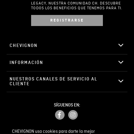
LEGACY, NUESTRA COMUNIDAD CH. DESCUBRE
TODOS LOS BENEFICIOS QUE TENEMOS PARA TI.
REGISTRARSE
Escribir comentario
CHEVIGNON
INFORMACIÓN
ENVIAR COMENTARIO
NUESTROS CANALES DE SERVICIO AL 
CLIENTE
SÍGUENOS EN:
CHEVIGNON usa cookies para darte la mejor
PETICIONES, QUEJAS Y RECLAMOS