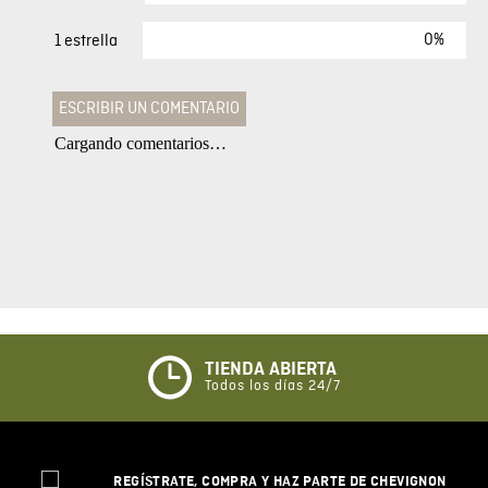
0%
1 estrella
ESCRIBIR UN COMENTARIO
Cargando comentarios…
Agregar comentario
Comentario
Califique el producto de 1 a 5 estrellas
★
★
★
☆
☆
TIENDA ABIERTA
Todos los días 24/7
Su nombre
REGÍSTRATE, COMPRA Y HAZ PARTE DE CHEVIGNON
Correo electrónico