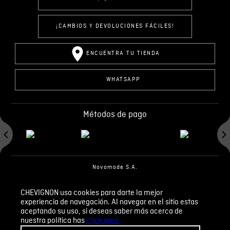
¡CAMBIOS Y DEVOLUCIONES FÁCILES!
ENCUENTRA TU TIENDA
WHATSAPP
Métodos de pago
Novomode S.A.
RUC: 1792636299001
CHEVIGNON usa cookies para darte la mejor
experiencia de navegación. Al navegar en el sitio estas
Términos y condiciones
Políticas de privacidad
aceptando su uso, si deseas saber más acerca de
Tratamiento de datos personales
nuestra política has
click aquí.