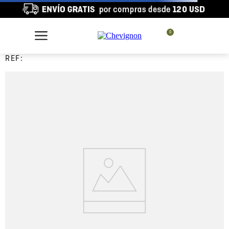
0
REF: