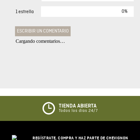
0%
1 estrella
ESCRIBIR UN COMENTARIO
Cargando comentarios…
Agregar comentario
Comentario
Califique el producto de 1 a 5 estrellas
★
★
★
☆
☆
TIENDA ABIERTA
Todos los días 24/7
Su nombre
REGÍSTRATE, COMPRA Y HAZ PARTE DE CHEVIGNON
Correo electrónico