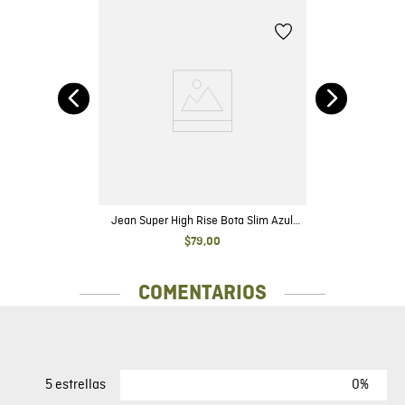
se
l
Jean Super High Rise Bota Slim Azul
Oscuro con Rotos para Mujer
$
79
,
00
COMENTARIOS
0%
5 estrellas