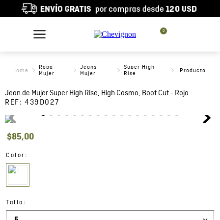
0
Ropa
Jeans
Super High
Mujer
Mujer
Rise
Jean de Mujer Super High Rise, High Cosmo, Boot Cut - Rojo
REF:
439D027
$
85
,
00
:
Color
:
Talla