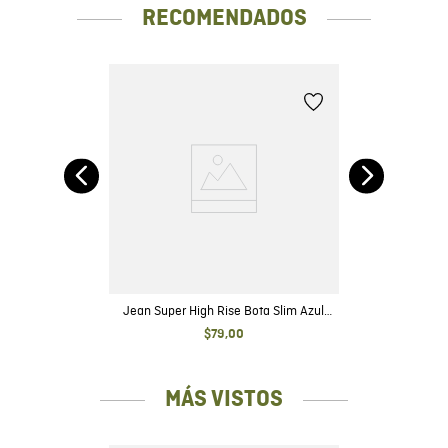
RECOMENDADOS
se
l
Jean Super High Rise Bota Slim Azul
Oscuro con Rotos para Mujer
$
79
,
00
MÁS VISTOS