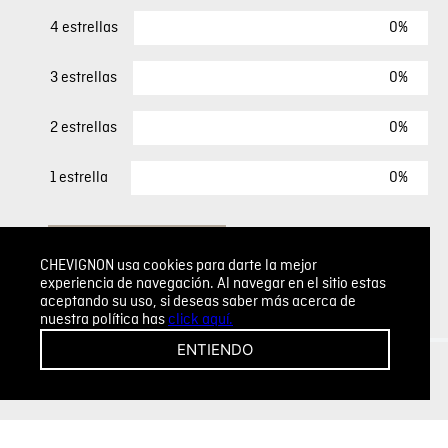
0%
4 estrellas
0%
3 estrellas
0%
2 estrellas
0%
1 estrella
ESCRIBIR UN COMENTARIO
CHEVIGNON usa cookies para darte la mejor
experiencia de navegación. Al navegar en el sitio estas
Sin comentarios.
aceptando su uso, si deseas saber más acerca de
nuestra política has
click aquí.
Agregar comentario
ENTIENDO
Comentario
Califique el producto de 1 a 5 estrellas