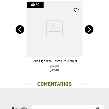
40 %
ot
Jean High Rise Cosmo Para Mujer
$
79
,
00
$
47
,
40
COMENTARIOS
0%
5 estrellas