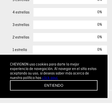
0%
4 estrellas
0%
3 estrellas
0%
2 estrellas
0%
1 estrella
CHEVIGNON usa cookies para darte la mejor
ESCRIBIR UN COMENTARIO
experiencia de navegación. Al navegar en el sitio estas
aceptando su uso, si deseas saber más acerca de
nuestra política has
click aquí.
Sin comentarios.
ENTIENDO
Agregar comentario
Comentario