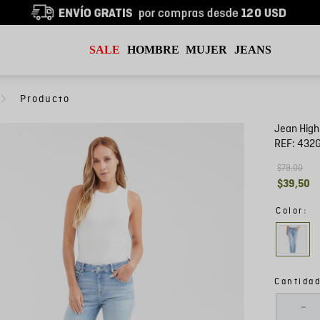
SALE
HOMBRE
MUJER
JEANS
Jean High
REF:
432
$
79
,
00
$
39
,
50
:
Color
Cantida
－