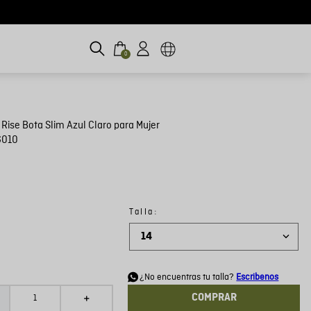
0
 Rise Bota Slim Azul Claro para Mujer
G010
:
Talla
14
d
¿No encuentras tu talla?
Escribenos
COMPRAR
＋