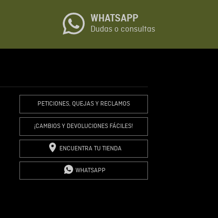
WHATSAPP
io
Dudas o consultas
R COMENTARIO
PETICIONES, QUEJAS Y RECLAMOS
¡CAMBIOS Y DEVOLUCIONES FÁCILES!
ENCUENTRA TU TIENDA
WHATSAPP