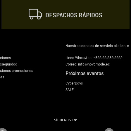
DESPACHOS RÁPIDOS
Escribir comentar
Nuestros canales de servicio al cliente
iciones
Línea WhatsApp: +593 98 859 8982
ENVIA
ioseguridad
Correo: info@novomode.ec
iciones promociones
Próximos eventos
ies
CyberDays
SALE
SÍGUENOS EN: