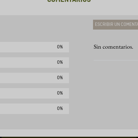
ESCRIBIR UN COMENT
Sin comentarios.
0%
Agregar comen
Comentario
0%
0%
Califique el produ
0%
★
★
★
☆
Su nombre
0%
Correo electrónic