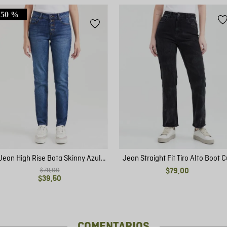
50 %
Jean High Rise Bota Skinny Azul
Jean Straight Fit Tiro Alto Boot C
Medio para Mujer
Gris Oscuro para Mujer
$
79
,
00
$
79
,
00
$
39
,
50
COMENTARIOS