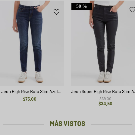
50 %
Jean High Rise Bota Slim Azul
Jean Super High Rise Bota Slim A
Oscuro para Mujer
Ultra Oscuro Resinado para Muj
$
69
,
00
$
75
,
00
$
34
,
50
MÁS VISTOS