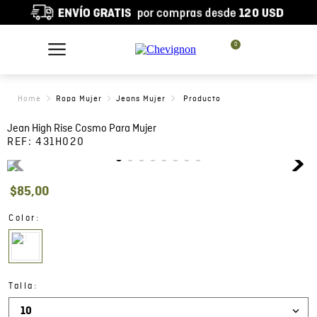
0
Ropa Mujer
Jeans Mujer
Jean High Rise Cosmo Para Mujer
REF:
431H020
$
85
,
00
:
Color
:
Talla
10