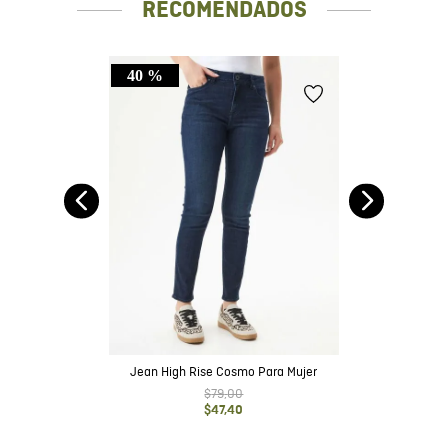
RECOMENDADOS
40 %
ot
Je
Jean High Rise Cosmo Para Mujer
$
79
,
00
$
47
,
40