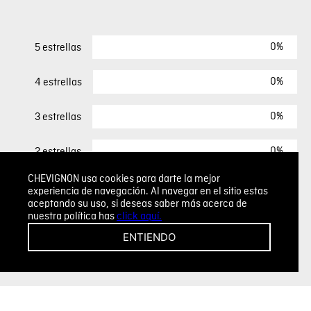
0%
5 estrellas
0%
4 estrellas
0%
3 estrellas
0%
2 estrellas
CHEVIGNON usa cookies para darte la mejor
0%
1 estrella
experiencia de navegación. Al navegar en el sitio estas
aceptando su uso, si deseas saber más acerca de
nuestra política has
click aquí.
ESCRIBIR UN COMENTARIO
ENTIENDO
Sin comentarios.
Agregar comentario