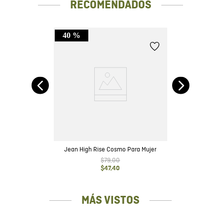
RECOMENDADOS
40 %
jer
Je
Jean High Rise Cosmo Para Mujer
$
79
,
00
$
47
,
40
MÁS VISTOS