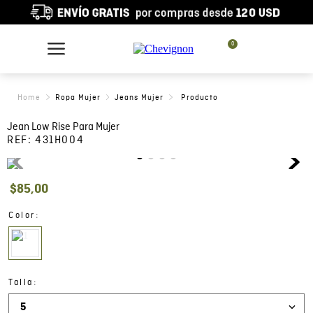
0
Ropa Mujer
Jeans Mujer
Jean Low Rise Para Mujer
REF:
431H004
$
85
,
00
:
Color
:
Talla
5