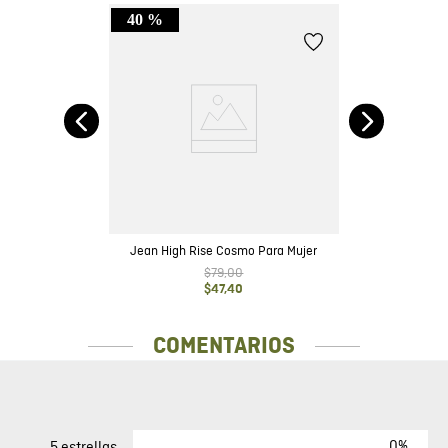
40 %
ot
Je
Jean High Rise Cosmo Para Mujer
$
79
,
00
$
47
,
40
COMENTARIOS
0%
5 estrellas