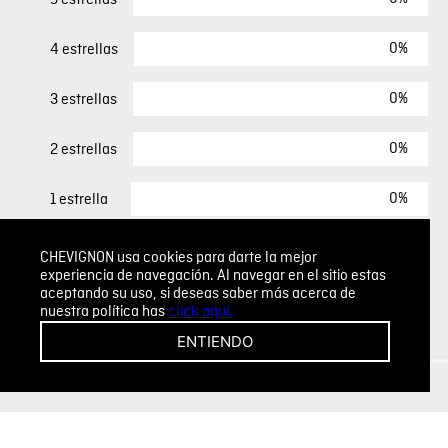
0%
4 estrellas
0%
3 estrellas
0%
2 estrellas
0%
1 estrella
CHEVIGNON usa cookies para darte la mejor
ESCRIBIR UN COMENTARIO
experiencia de navegación. Al navegar en el sitio estas
aceptando su uso, si deseas saber más acerca de
nuestra política has
click aquí.
Sin comentarios.
ENTIENDO
Agregar comentario
Comentario