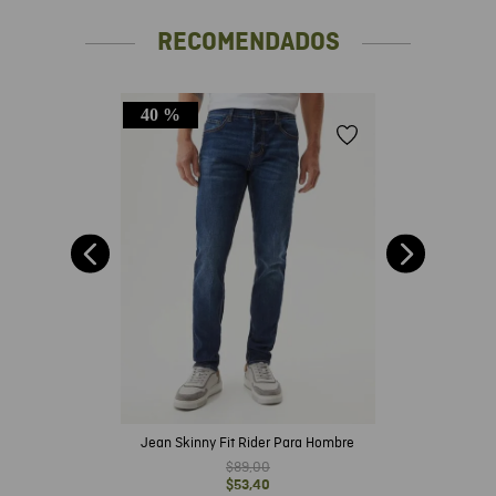
RECOMENDADOS
40 %
per
Jean Skinny Fit Rider Para Hombre
$
89
,
00
$
53
,
40