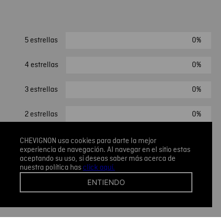
0%
5 estrellas
0%
4 estrellas
0%
3 estrellas
0%
2 estrellas
0%
1 estrella
CHEVIGNON usa cookies para darte la mejor
experiencia de navegación. Al navegar en el sitio estas
aceptando su uso, si deseas saber más acerca de
nuestra política has
click aquí.
ESCRIBIR UN COMENTARIO
ENTIENDO
Sin comentarios.
Agregar comentario