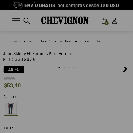
0
Ropa Hombre
Jeans Hombre
Jean Skinny Fit Famous Para Hombre
REF:
339G026
40 %
$
89
,
00
$
53
,
40
:
Color
:
Talla