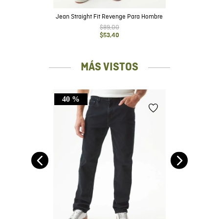
Jean Straight Fit Revenge Para Hombre
$
89
,
00
$
53
,
40
MÁS VISTOS
40 %
r,
uro