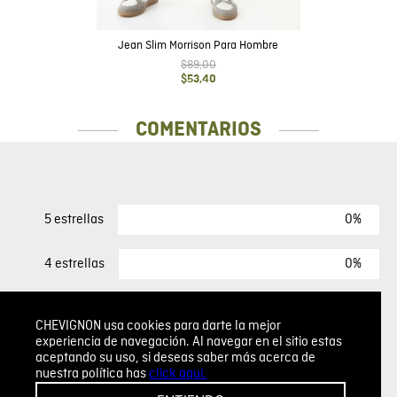
Jean Slim Morrison Para Hombre
$
89
,
00
$
53
,
40
COMENTARIOS
0%
5 estrellas
0%
4 estrellas
0%
3 estrellas
CHEVIGNON usa cookies para darte la mejor
experiencia de navegación. Al navegar en el sitio estas
0%
2 estrellas
aceptando su uso, si deseas saber más acerca de
nuestra política has
click aquí.
0%