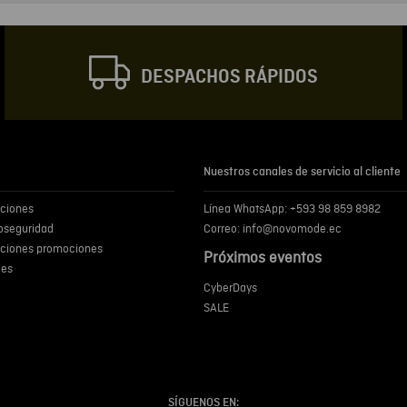
Correo electrónic
DESPACHOS RÁPIDOS
Escribir comentar
Nuestros canales de servicio al cliente
iciones
Línea WhatsApp: +593 98 859 8982
ENVIA
ioseguridad
Correo: info@novomode.ec
iciones promociones
Próximos eventos
ies
CyberDays
SALE
SÍGUENOS EN: