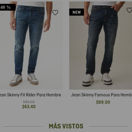
40 %
ean Skinny Fit Rider Para Hombre
Jean Skinny Famous Para Homb
$
89
,
00
$
99
,
00
$
53
,
40
MÁS VISTOS