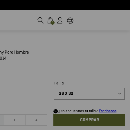
0
nny Para Hombre
014
:
Talla
28 X 32
d
¿No encuentras tu talla?
Escribenos
COMPRAR
＋