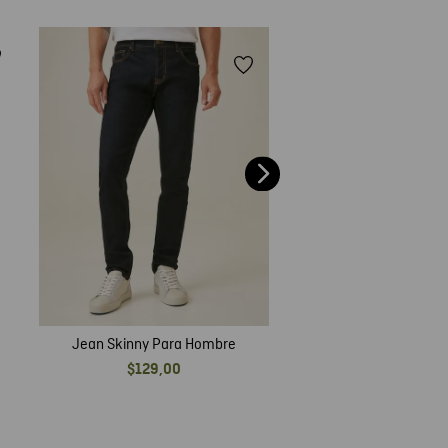
Jean Skinny Para 
$
109
,
00
Jean Skinny Para Hombre
$
129
,
00