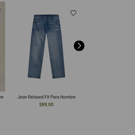
40 %
Jean Skinny Rider Pa
$
99
,
00
$
59
,
40
re
Jean Relaxed Fit Para Hombre
$
99
,
00