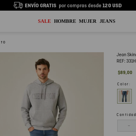
SALE
HOMBRE
MUJER
JEANS
Jean Ski
REF:
331H
$
89
,
00
:
Color
Cantida
－