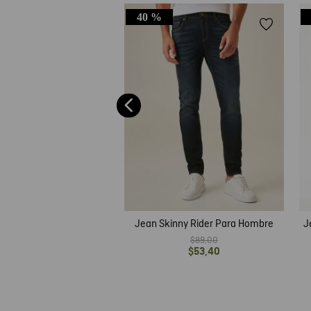
40 %
enge Relaxed Fit para
Hombre
$
89
,
00
$
62
,
30
Jean Skinny Rider Para Hombre
J
$
89
,
00
$
53
,
40