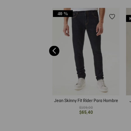
40 %
ight Fit Tiro Medio Bota
Ultra Oscuro para Hombre
$
99
,
00
$
49
,
50
Jean Skinny Fit Rider Para Hombre
$
109
,
00
$
65
,
40