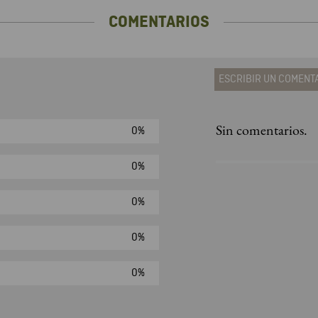
COMENTARIOS
ESCRIBIR UN COMENT
Sin comentarios.
0%
Agregar comen
Comentario
0%
0%
Califique el produ
0%
★
★
★
☆
Su nombre
0%