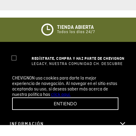
0%
4 estrellas
0%
3 estrellas
0%
2 estrellas
0%
1 estrella
ESCRIBIR UN COMENTARIO
CHEVIGNON usa cookies para darte la mejor
experiencia de navegación. Al navegar en el sitio estas
aceptando su uso, si deseas saber más acerca de
Sin comentarios.
nuestra política has
click aquí.
Agregar comentario
ENTIENDO
Comentario