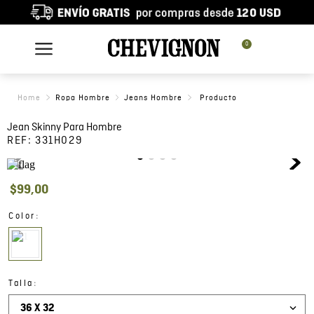
0
Ropa Hombre
Jeans Hombre
Jean Skinny Para Hombre
REF:
331H029
$
99
,
00
:
Color
:
Talla
36 X 32