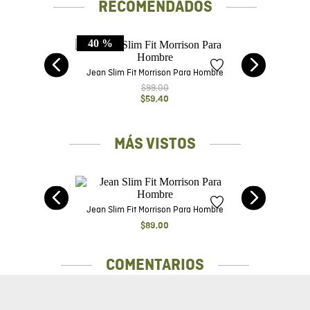
RECOMENDADOS
40 %
r,
J
uro
Jean Slim Fit Morrison Para Hombre
$
99
,
00
$
59
,
40
MÁS VISTOS