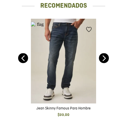
RECOMENDADOS
e
Jean Skinny Famous Para Hombre
$
99
,
00