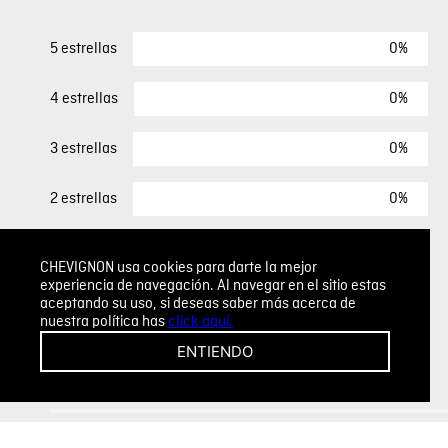
0%
5 estrellas
0%
4 estrellas
0%
3 estrellas
0%
2 estrellas
0%
1 estrella
CHEVIGNON usa cookies para darte la mejor
experiencia de navegación. Al navegar en el sitio estas
aceptando su uso, si deseas saber más acerca de
ESCRIBIR UN COMENTARIO
nuestra política has
click aquí.
ENTIENDO
Sin comentarios.
Agregar comentario
Comentario