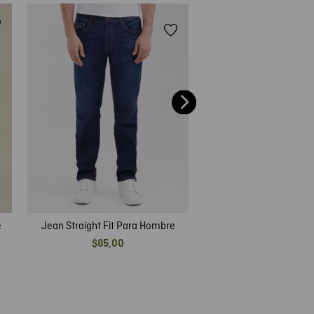
40 %
Jean Skinny Fit Fam
Hombre
$
89
,
00
$
53
,
40
e
Jean Straight Fit Para Hombre
$
85
,
00