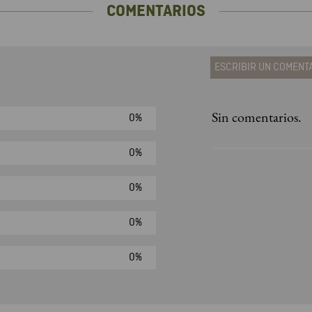
COMENTARIOS
ESCRIBIR UN COMENT
Sin comentarios.
0%
Agregar comen
Comentario
0%
0%
Califique el produ
0%
★
★
★
☆
Su nombre
0%
Correo electrónic