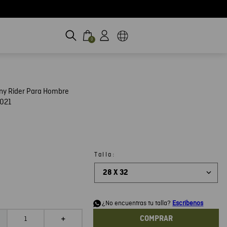
0
ny Rider Para Hombre
021
:
Talla
28 X 32
d
¿No encuentras tu talla?
Escribenos
COMPRAR
＋