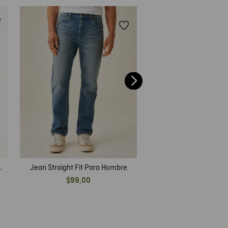
Jean Skinny Para 
$
99
,
00
Jean Straight Fit Para Hombre
$
99
,
00