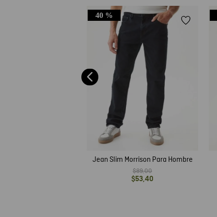
40 %
ny Famous para Hombre
$
99
,
00
$
59
,
40
Jean Slim Morrison Para Hombre
$
89
,
00
$
53
,
40