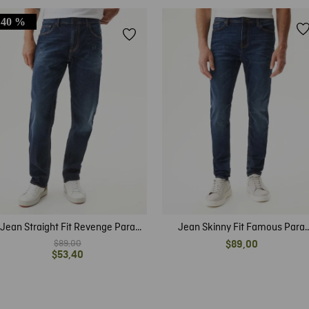
40 %
Jean Straight Fit Revenge Para
Jean Skinny Fit Famous Para
Hombre
Hombre
$
89
,
00
$
89
,
00
$
53
,
40