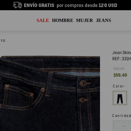
SALE
HOMBRE
MUJER
JEANS
Jean Skin
REF:
331H
$
99
,
00
$
59
,
40
:
Color
Cantida
－