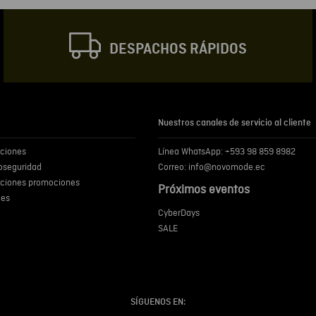
DESPACHOS RÁPIDOS
Escribir comentar
Nuestros canales de servicio al cliente
iciones
Línea WhatsApp: +593 98 859 8982
ENVIA
ioseguridad
Correo: info@novomode.ec
iciones promociones
Próximos eventos
ies
CyberDays
SALE
SÍGUENOS EN: