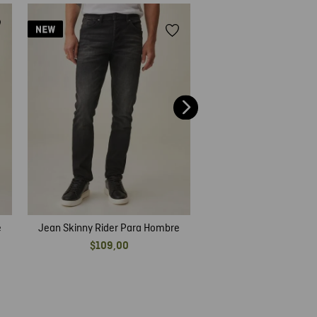
Jean Relaxed Fit Par
$
99
,
00
e
Jean Skinny Rider Para Hombre
$
109
,
00