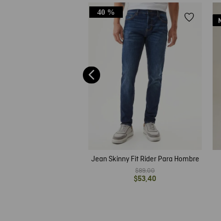
40 %
ight Fit Tiro Medio Bota
Ultra Oscuro para Hombre
$
99
,
00
$
49
,
50
Jean Skinny Fit Rider Para Hombre
$
89
,
00
$
53
,
40