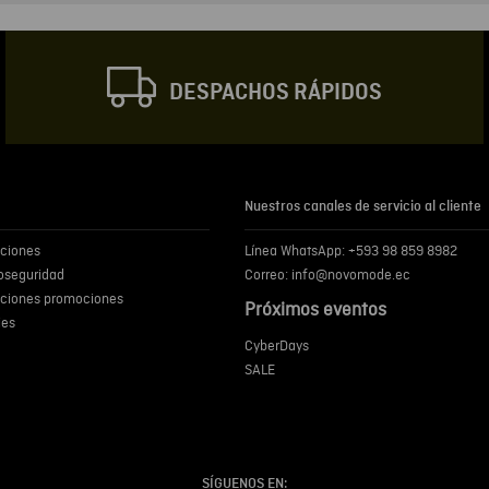
Correo electrónic
DESPACHOS RÁPIDOS
Escribir comentar
Nuestros canales de servicio al cliente
iciones
Línea WhatsApp: +593 98 859 8982
ENVIA
ioseguridad
Correo: info@novomode.ec
iciones promociones
Próximos eventos
ies
CyberDays
SALE
SÍGUENOS EN: