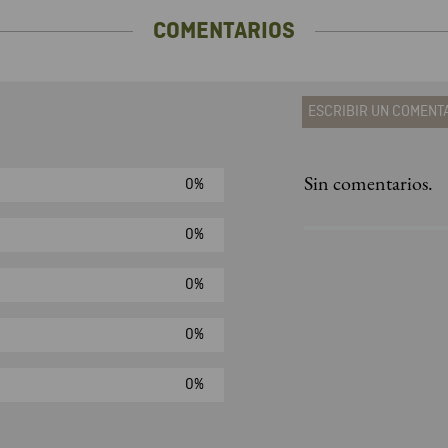
COMENTARIOS
ESCRIBIR UN COMENT
Sin comentarios.
0%
Agregar comen
Comentario
0%
0%
Califique el produ
0%
★
★
★
☆
Su nombre
0%