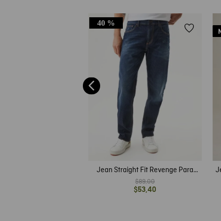
40 %
r Slim Fit Fit Bajo Bota
lim Azul Oscuro para
$
109
,
00
Hombre
Jean Straight Fit Revenge Para
J
Hombre
$
89
,
00
$
53
,
40