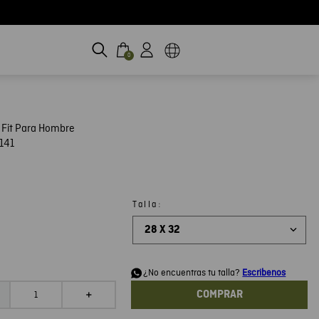
0
 Fit Para Hombre
141
:
Talla
28 X 32
d
¿No encuentras tu talla?
Escribenos
COMPRAR
＋