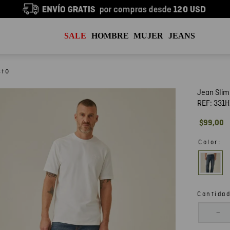
SALE
HOMBRE
MUJER
JEANS
Jean Slim
REF:
331H
$
99
,
00
:
Color
Cantida
－