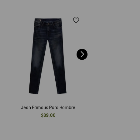
40 %
Jean Skinny Fit Fam
Hombre
$
89
,
00
$
53
,
40
Jean Famous Para Hombre
$
89
,
00