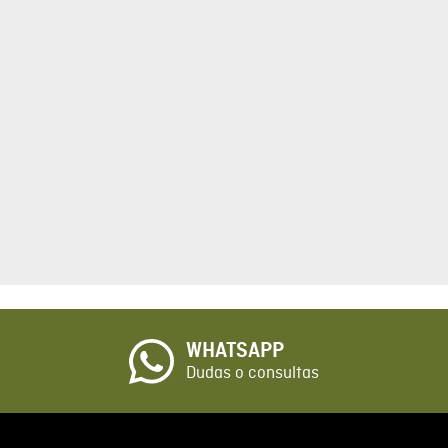
tario
cto de 1 a 5 estrellas
☆
o
WHATSAPP
io
Dudas o consultas