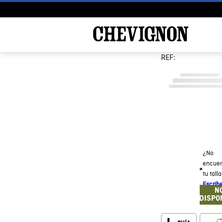
REF:
¿No
encuen
tu tall
Escrib
N
DISPO