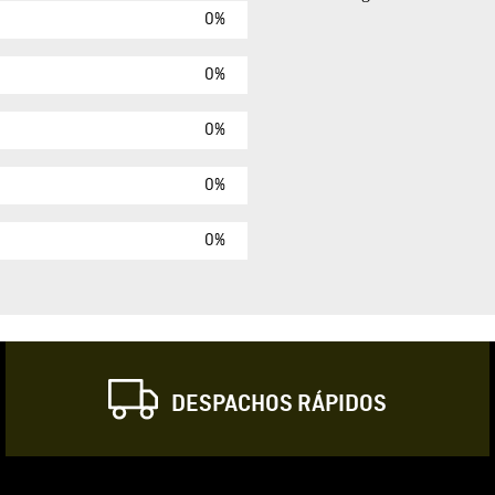
0%
Agregar comen
Comentario
0%
0%
Califique el produ
0%
★
★
★
☆
Su nombre
0%
Correo electrónic
DESPACHOS RÁPIDOS
Escribir comentar