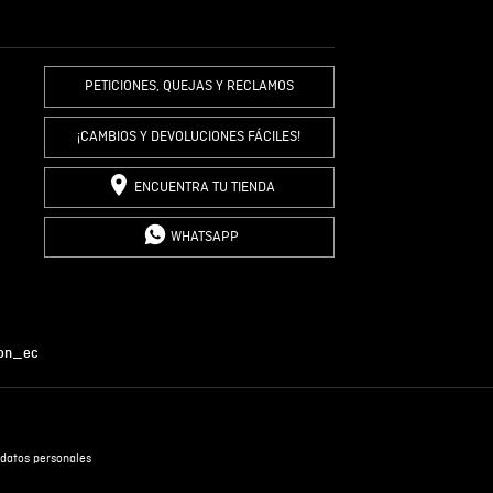
R COMENTARIO
PETICIONES, QUEJAS Y RECLAMOS
¡CAMBIOS Y DEVOLUCIONES FÁCILES!
ENCUENTRA TU TIENDA
WHATSAPP
on_ec
datos personales