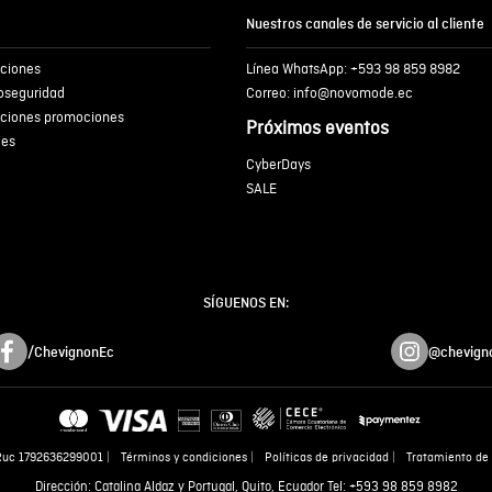
Nuestros canales de servicio al cliente
iciones
Línea WhatsApp: +593 98 859 8982
ENVIA
ioseguridad
Correo: info@novomode.ec
iciones promociones
Próximos eventos
ies
CyberDays
SALE
SÍGUENOS EN:
/ChevignonEc
@chevign
Ruc 1792636299001
Términos y condiciones
Políticas de privacidad
Tratamiento de 
Dirección: Catalina Aldaz y Portugal, Quito, Ecuador Tel: +593 98 859 8982