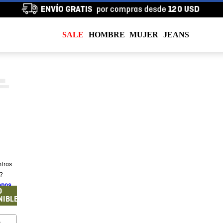
SALE
HOMBRE
MUJER
JEANS
tras
a?
enos
O
NIBLE