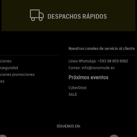
DESPACHOS RÁPIDOS
Escribir comentar
Nuestros canales de servicio al cliente
iciones
Línea WhatsApp: +593 98 859 8982
ENVIA
ioseguridad
Correo: info@novomode.ec
iciones promociones
Próximos eventos
ies
CyberDays
SALE
SÍGUENOS EN: