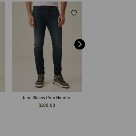
Jean Skinny Para 
$
109
,
00
Jean Skinny Para Hombre
$
109
,
00