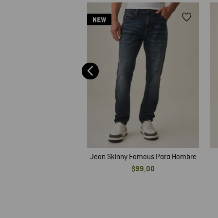
ulino: Denim Elasticidad
Algodón
$
75
,
00
Jean Skinny Famous Para Hombre
$
99
,
00