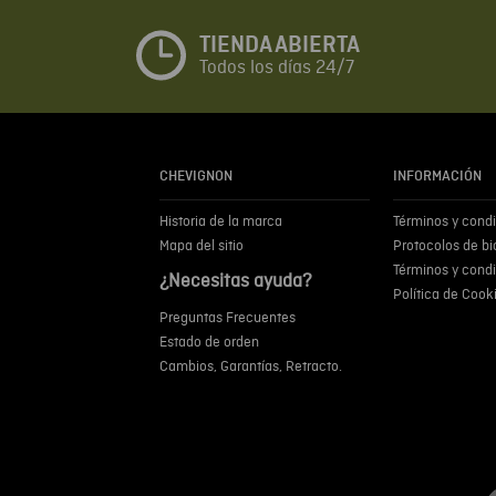
TIENDA ABIERTA
Todos los días 24/7
CHEVIGNON
INFORMACIÓN
Historia de la marca
Términos y cond
Mapa del sitio
Protocolos de b
Términos y cond
¿Necesitas ayuda?
Política de Cook
Preguntas Frecuentes
Estado de orden
Cambios, Garantías, Retracto.