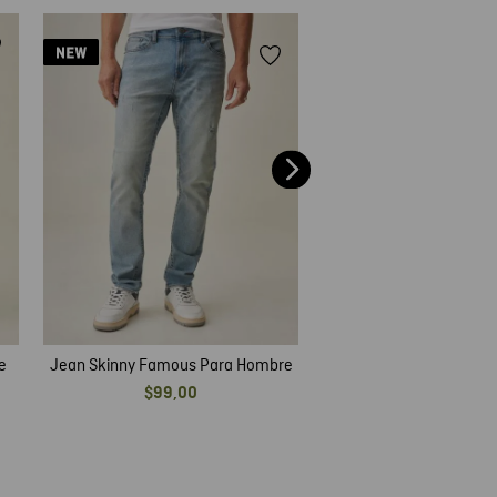
Jean Slim Fit Para
$
89
,
00
e
Jean Skinny Famous Para Hombre
$
99
,
00