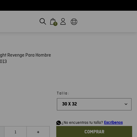
0
ight Revenge Para Hombre
013
:
Talla
30 X 32
d
¿No encuentras tu talla?
Escribenos
COMPRAR
＋