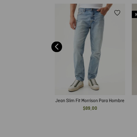
ombre Relaxed fit Ultra
Oscuro
$
69
,
00
Jean Slim Fit Morrison Para Hombre
$
89
,
00