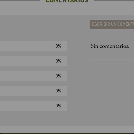
COMENTARIOS
ESCRIBIR UN COMENT
Sin comentarios.
0%
Agregar comen
Comentario
0%
0%
Califique el produ
0%
★
★
★
☆
Su nombre
0%
Correo electrónic