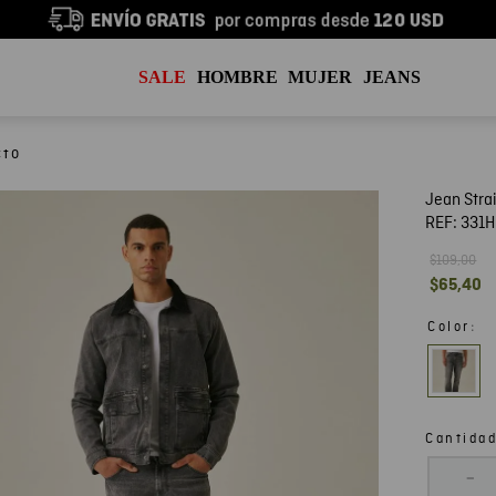
SALE
HOMBRE
MUJER
JEANS
Jean Stra
REF:
331H
$
109
,
00
$
65
,
40
:
Color
Cantida
－