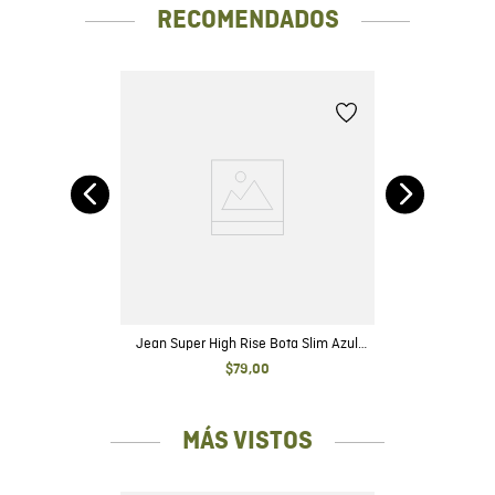
RECOMENDADOS
se
l
Jean Super High Rise Bota Slim Azul
Oscuro con Rotos para Mujer
$
79
,
00
MÁS VISTOS