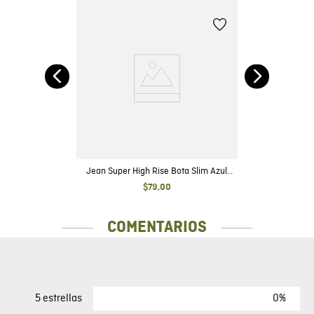
se
l
Jean Super High Rise Bota Slim Azul
Oscuro con Rotos para Mujer
$
79
,
00
COMENTARIOS
0%
5 estrellas