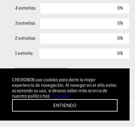
0%
4 estrellas
0%
3 estrellas
0%
2 estrellas
0%
1 estrella
ESCRIBIR UN COMENTARIO
CHEVIGNON usa cookies para darte la mejor
experiencia de navegación. Al navegar en el sitio estas
Sin comentarios.
aceptando su uso, si deseas saber más acerca de
nuestra política has
click aquí.
Agregar comentario
ENTIENDO
Comentario
Califique el producto de 1 a 5 estrellas