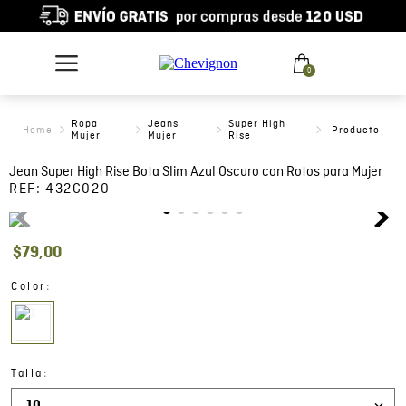
0
Ropa
Jeans
Super High
Mujer
Mujer
Rise
Jean Super High Rise Bota Slim Azul Oscuro con Rotos para Mujer
REF:
432G020
$
79
,
00
:
Color
:
Talla