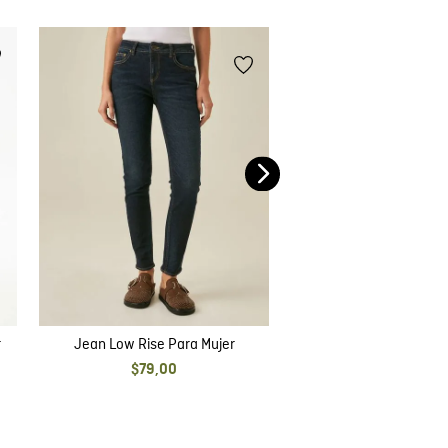
Jean High Rise Cosmo 
$
79
,
00
r
Jean Low Rise Para Mujer
$
79
,
00