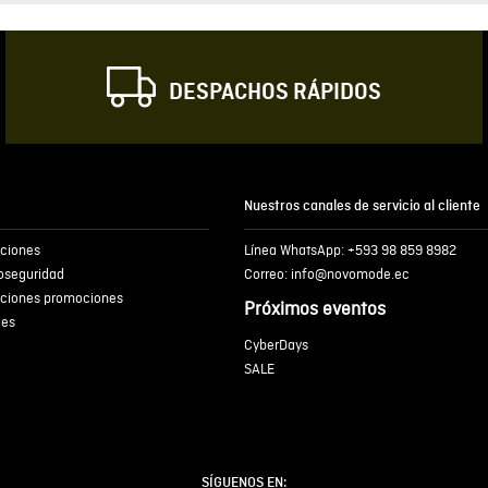
Correo electrónic
DESPACHOS RÁPIDOS
Escribir comentar
Nuestros canales de servicio al cliente
iciones
Línea WhatsApp: +593 98 859 8982
ENVIA
ioseguridad
Correo: info@novomode.ec
iciones promociones
Próximos eventos
ies
CyberDays
SALE
SÍGUENOS EN: