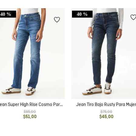
40 %
40 %
ean Super High Rise Cosmo Para
Jean Tiro Bajo Rusty Para Muje
Mujer
$
85
,
00
$
75
,
00
$
51
,
00
$
45
,
00