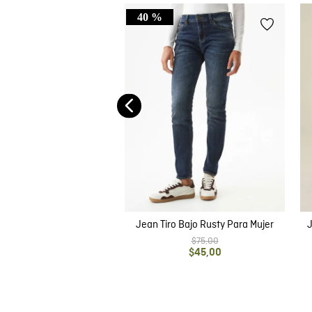
40 %
Mom Fit Para Mujer
$
79
,
00
$
47
,
40
Jean Tiro Bajo Rusty Para Mujer
J
$
75
,
00
$
45
,
00