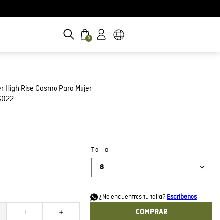
0
r High Rise Cosmo Para Mujer
G022
:
Talla
8
d
¿No encuentras tu talla?
Escribenos
COMPRAR
＋