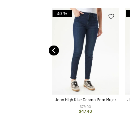
40 %
o High Rise para Mujer
$
79
,
00
$
47
,
40
Jean High Rise Cosmo Para Mujer
J
$
79
,
00
$
47
,
40