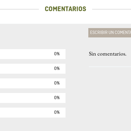
COMENTARIOS
ESCRIBIR UN COMENT
Sin comentarios.
0%
Agregar comen
Comentario
0%
0%
Califique el produ
0%
★
★
★
☆
Su nombre
0%