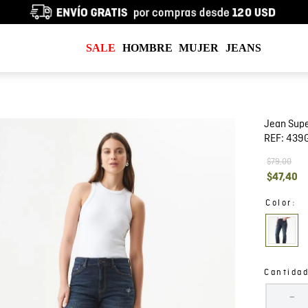
SALE
HOMBRE
MUJER
JEANS
Jean Supe
REF:
439
$
79
,
00
$
47
,
40
:
Color
Cantida
－