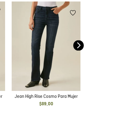
Jean Straight Fit Pa
$
95
,
00
er
Jean High Rise Cosmo Para Mujer
$
89
,
00