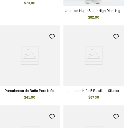
Skinny - Azul Oscuro Vintage
$
79
,
00
Jean de Mujer Super High Rise, High
Cosmo, Bota Skinny - Azul Oscuro
$
82
,
00
Detalles de Construcción
Pantaloneta de Baño Para Niño,
Jean de Niño 5 Bolsillos, Silueta
Regular Fit - Estampado Hojas
Ajustada - Azul Oscuro
$
41
,
00
$
57
,
00