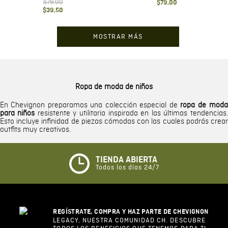
$
79
,
00
$
79
,
00
$
39
,
50
MOSTRAR MÁS
Ropa de moda de niños
En Chevignon preparamos una colección especial de
ropa de moda
para niños
resistente y utilitaria inspirada en las últimas tendencias.
Esto incluye infinidad de piezas cómodas con las cuales podrás crear
outfits muy creativos.
TIENDA ABIERTA
Todos los días 24/7
REGÍSTRATE, COMPRA Y HAZ PARTE DE CHEVIGNON
LEGACY, NUESTRA COMUNIDAD CH. DESCUBRE