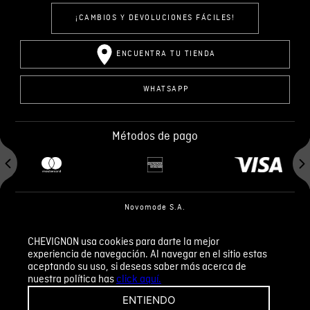
¡CAMBIOS Y DEVOLUCIONES FÁCILES!
ENCUENTRA TU TIENDA
WHATSAPP
Métodos de pago
Novomode S.A.
RUC: 1792636299001
CHEVIGNON usa cookies para darte la mejor
experiencia de navegación. Al navegar en el sitio estas
Términos y condiciones
Políticas de privacidad
aceptando su uso, si deseas saber más acerca de
Tratamiento de datos personales
nuestra política has
click aquí.
ENTIENDO
Dirección: Catalina Aldaz y Portugal, Quito, Ecuador Tel: +593 98 859 8982