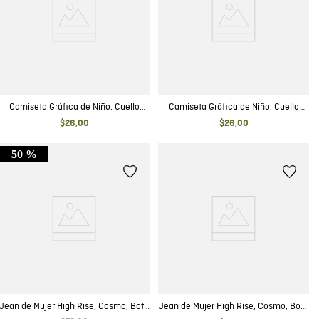
Camiseta Gráfica de Niño, Cuello
Camiseta Gráfica de Niño, Cuello
Redondo - Tela Jaspe Diseño Frontal
Redondo - Diseño Frontal Estampado
$
26
,
00
$
26
,
00
Estampado
50 %
Jean de Mujer High Rise, Cosmo, Bota
Jean de Mujer High Rise, Cosmo, Boot
Skinny - Azul Ultra Oscuro
Cut - Azul Medio