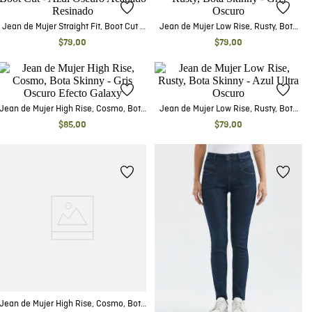
Jean de Mujer Straight Fit, Boot Cut -
Jean de Mujer Low Rise, Rusty, Bota
Azul Oscuro Acabado Resinado
Skinny - Gris Oscuro
$
79
,
00
$
79
,
00
Jean de Mujer High Rise, Cosmo, Bota
Jean de Mujer Low Rise, Rusty, Bota
Skinny - Gris Oscuro Efecto Galaxy
Skinny - Azul Ultra Oscuro
$
85
,
00
$
79
,
00
Jean de Mujer High Rise, Cosmo, Bota