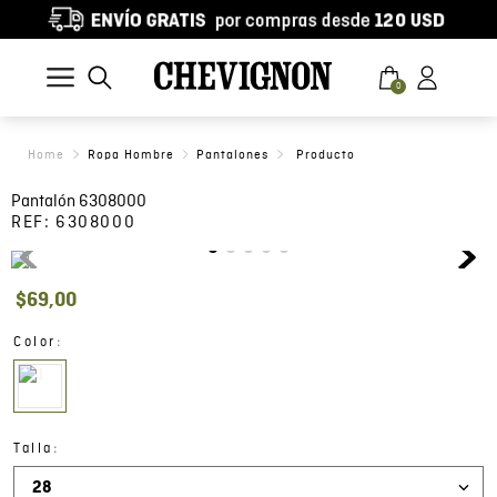
0
Ropa Hombre
Pantalones
Pantalón 6308000
REF:
6308000
$
69
,
00
:
Color
:
Talla
28