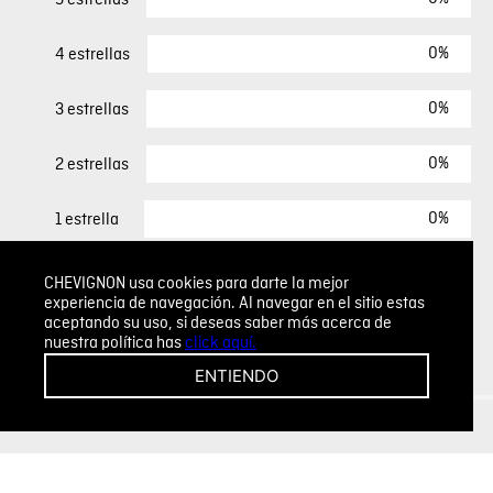
0%
4 estrellas
0%
3 estrellas
0%
2 estrellas
0%
1 estrella
CHEVIGNON usa cookies para darte la mejor
ESCRIBIR UN COMENTARIO
experiencia de navegación. Al navegar en el sitio estas
aceptando su uso, si deseas saber más acerca de
nuestra política has
click aquí.
Sin comentarios.
ENTIENDO
Agregar comentario
Comentario