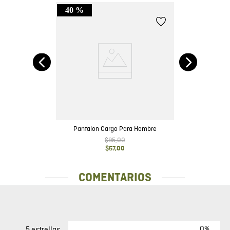
40 %
no
Pantalon Cargo Para Hombre
$
95
,
00
$
57
,
00
COMENTARIOS
0%
5 estrellas