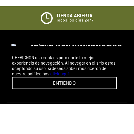
Califique el producto de 1 a 5 estrellas
★
★
★
☆
☆
TIENDA ABIERTA
Todos los días 24/7
Su nombre
REGÍSTRATE, COMPRA Y HAZ PARTE DE CHEVIGNON
Correo electrónico
LEGACY, NUESTRA COMUNIDAD CH. DESCUBRE
TODOS LOS BENEFICIOS QUE TENEMOS PARA TI.
CHEVIGNON usa cookies para darte la mejor
experiencia de navegación. Al navegar en el sitio estas
aceptando su uso, si deseas saber más acerca de
REGISTRARSE
Escribir comentario
nuestra política has
click aquí.
ENTIENDO
CHEVIGNON
INFORMACIÓN
ENVIAR COMENTARIO
NUESTROS CANALES DE SERVICIO AL 
CLIENTE