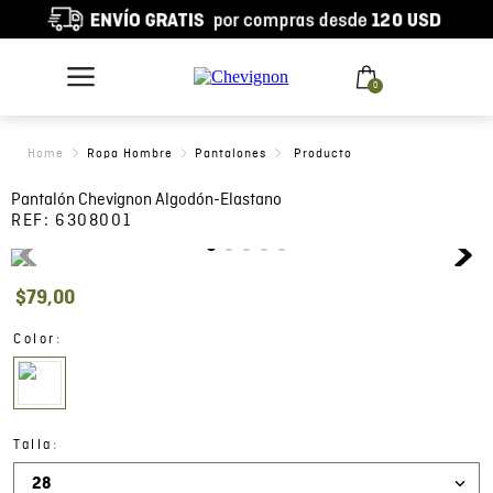
0
Ropa Hombre
Pantalones
Pantalón Chevignon Algodón-Elastano
REF:
6308001
$
79
,
00
:
Color
:
Talla
28