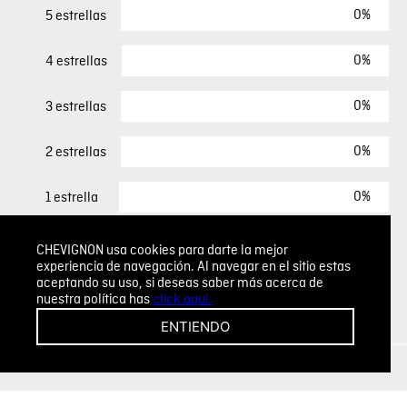
0%
5 estrellas
0%
4 estrellas
0%
3 estrellas
0%
2 estrellas
0%
1 estrella
CHEVIGNON usa cookies para darte la mejor
ESCRIBIR UN COMENTARIO
experiencia de navegación. Al navegar en el sitio estas
aceptando su uso, si deseas saber más acerca de
nuestra política has
click aquí.
Sin comentarios.
ENTIENDO
Agregar comentario
Comentario