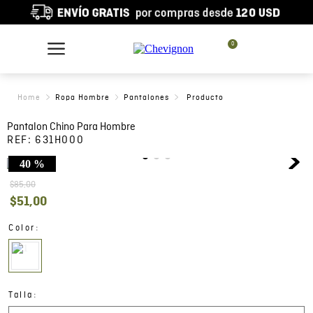
0
Ropa Hombre
Pantalones
Pantalon Chino Para Hombre
REF:
631H000
40 %
$
85
,
00
$
51
,
00
:
Color
:
Talla