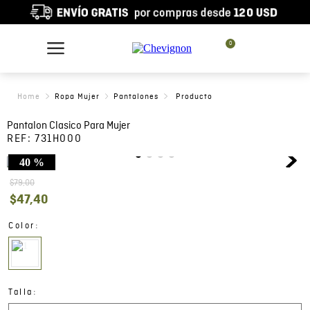
0
Ropa Mujer
Pantalones
Pantalon Clasico Para Mujer
REF:
731H000
40 %
$
79
,
00
$
47
,
40
:
Color
:
Talla