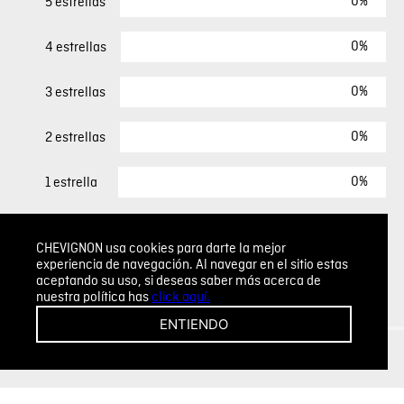
0%
5 estrellas
0%
4 estrellas
0%
3 estrellas
0%
2 estrellas
0%
1 estrella
ESCRIBIR UN COMENTARIO
CHEVIGNON usa cookies para darte la mejor
experiencia de navegación. Al navegar en el sitio estas
aceptando su uso, si deseas saber más acerca de
Sin comentarios.
nuestra política has
click aquí.
Agregar comentario
ENTIENDO
Comentario