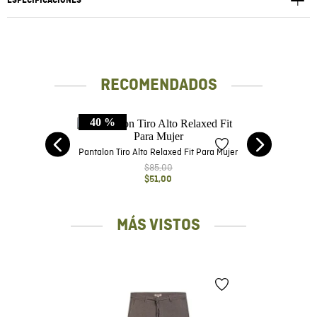
ESPECIFICACIONES
RECOMENDADOS
40 %
lto
Pantalon Tiro Alto Relaxed Fit Para Mujer
$
85
,
00