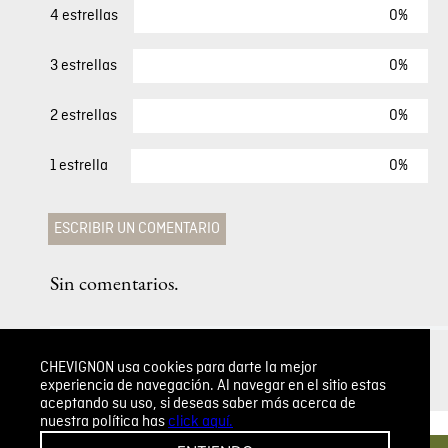
$
85
,
00
COMENTARIOS
0%
5 estrellas
0%
4 estrellas
0%
3 estrellas
0%
2 estrellas
0%
1 estrella
CHEVIGNON usa cookies para darte la mejor
experiencia de navegación. Al navegar en el sitio estas
aceptando su uso, si deseas saber más acerca de
nuestra política has
click aquí.
ESCRIBIR UN COMENTARIO