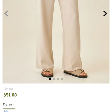
$
85
,
00
$
51
,
00
:
Color