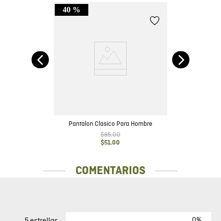
40 %
no
Pantalon Clasico Para Hombre
$
85
,
00
$
51
,
00
COMENTARIOS
0%
5 estrellas