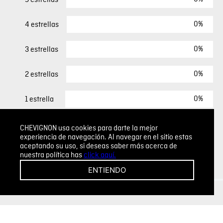
0%
4 estrellas
0%
3 estrellas
0%
2 estrellas
0%
1 estrella
CHEVIGNON usa cookies para darte la mejor
ESCRIBIR UN COMENTARIO
experiencia de navegación. Al navegar en el sitio estas
aceptando su uso, si deseas saber más acerca de
nuestra política has
click aquí.
Sin comentarios.
ENTIENDO
Agregar comentario
Comentario