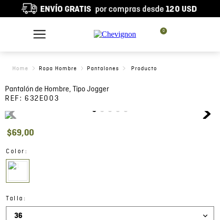
0
Ropa Hombre
Pantalones
Pantalón de Hombre, Tipo Jogger
REF:
632E003
$
69
,
00
:
Color
:
Talla
36