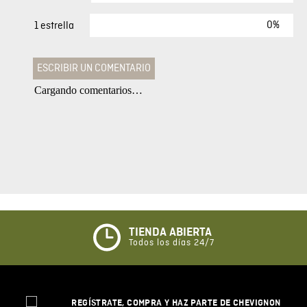
0%
1 estrella
ESCRIBIR UN COMENTARIO
Cargando comentarios…
Agregar comentario
Comentario
Califique el producto de 1 a 5 estrellas
★
★
★
☆
☆
TIENDA ABIERTA
Todos los días 24/7
Su nombre
REGÍSTRATE, COMPRA Y HAZ PARTE DE CHEVIGNON
Correo electrónico