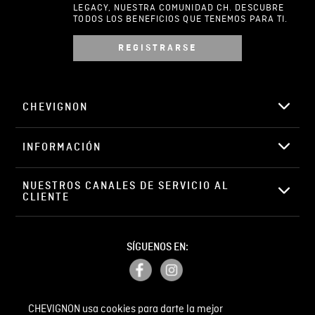
LEGACY, NUESTRA COMUNIDAD CH. DESCUBRE
TODOS LOS BENEFICIOS QUE TENEMOS PARA TI.
REGISTRARSE
Escribir comentario
CHEVIGNON
INFORMACIÓN
ENVIAR COMENTARIO
NUESTROS CANALES DE SERVICIO AL 
CLIENTE
SÍGUENOS EN:
CHEVIGNON usa cookies para darte la mejor
PETICIONES, QUEJAS Y RECLAMOS