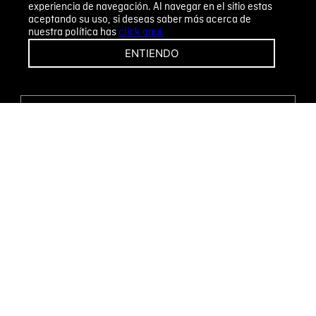
experiencia de navegación. Al navegar en el sitio estas
aceptando su uso, si deseas saber más acerca de
nuestra política has
click aquí.
¡CAMBIOS Y DEVOLUCIONES FÁCILES!
ENTIENDO
ENCUENTRA TU TIENDA
WHATSAPP
Métodos de pago
Novomode S.A.
RUC: 1792636299001
Términos y condiciones
Políticas de privacidad
Tratamiento de datos personales