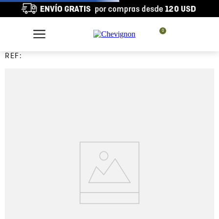
0
REF: