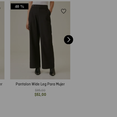
40 %
50 %
Women's Pants Jogger 
Blend
$
69
,
00
$
34
,
50
er
Pantalon Wide Leg Para Mujer
$
85
,
00
$
51
,
00