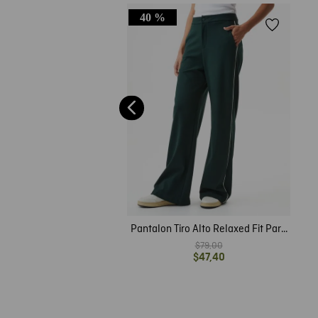
40 %
e Mujer, Regular Fit Tiro
ecta - Pretina Paper Bag
$
79
,
00
Pantalon Tiro Alto Relaxed Fit Para
Mujer
$
79
,
00
$
47
,
40