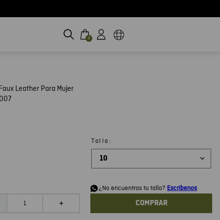
0
Faux Leather Para Mujer
007
:
Talla
10
d
¿No encuentras tu talla?
Escribenos
COMPRAR
＋