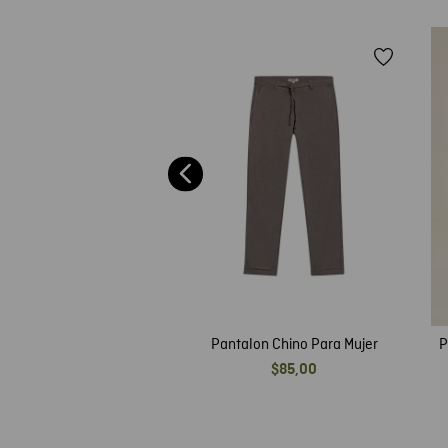
ujer High Rise, Cosmo,
kinny - Azul Oscuro
$
60
,
00
Pantalon Chino Para Mujer
P
$
85
,
00