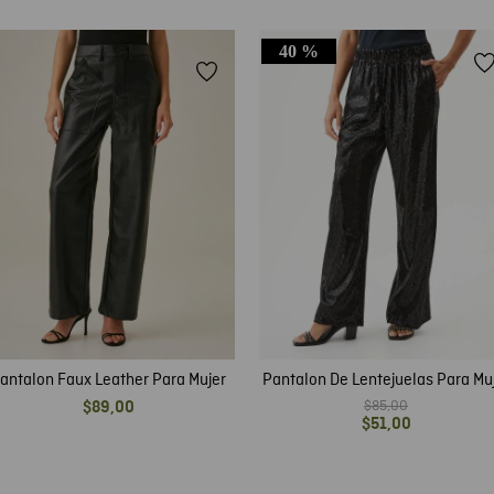
40 %
antalon Faux Leather Para Mujer
Pantalon De Lentejuelas Pa
$
85
,
00
$
89
,
00
$
51
,
00