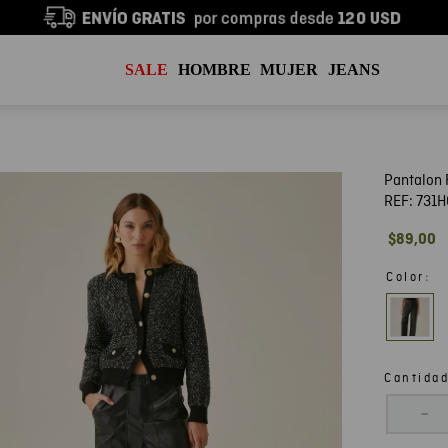
SALE
HOMBRE
MUJER
JEANS
Pantalon 
REF:
731H
$
89
,
00
:
Color
Cantida
－