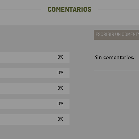
COMENTARIOS
ESCRIBIR UN COMENT
Sin comentarios.
0%
Agregar comen
Comentario
0%
0%
Califique el produ
0%
★
★
★
☆
Su nombre
0%