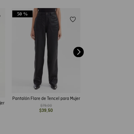
50 %
50 %
Pantalón Jogger Algod
$
79
,
00
$
39
,
50
Pantalón Flare de Tencel para Mujer
ra Mujer
$
79
,
00
$
39
,
50