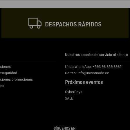
Correo electrónic
DESPACHOS RÁPIDOS
Escribir comentar
Nuestros canales de servicio al cliente
iciones
Línea WhatsApp: +593 98 859 8982
ENVIA
ioseguridad
Correo: info@novomode.ec
iciones promociones
Próximos eventos
ies
CyberDays
SALE
SÍGUENOS EN: