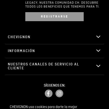
LEGACY, NUESTRA COMUNIDAD CH. DESCUBRE
TODOS LOS BENEFICIOS QUE TENEMOS PARA TI.
REGISTRARSE
Escribir comentario
CHEVIGNON
INFORMACIÓN
ENVIAR COMENTARIO
NUESTROS CANALES DE SERVICIO AL 
CLIENTE
SÍGUENOS EN:
CHEVIGNON usa cookies para darte la mejor
PETICIONES, QUEJAS Y RECLAMOS