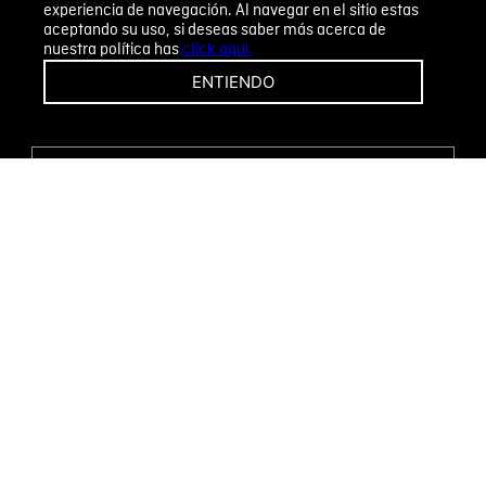
experiencia de navegación. Al navegar en el sitio estas
aceptando su uso, si deseas saber más acerca de
nuestra política has
click aquí.
¡CAMBIOS Y DEVOLUCIONES FÁCILES!
ENTIENDO
ENCUENTRA TU TIENDA
WHATSAPP
Métodos de pago
Novomode S.A.
RUC: 1792636299001
Términos y condiciones
Políticas de privacidad
Tratamiento de datos personales