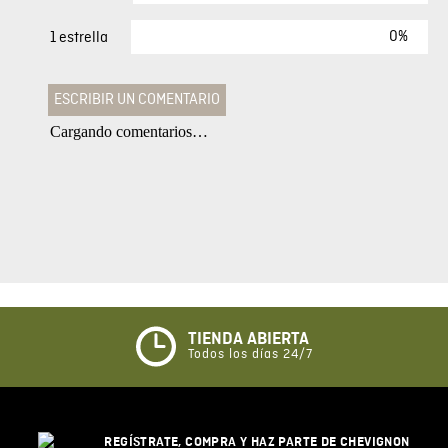
0%
1 estrella
ESCRIBIR UN COMENTARIO
Cargando comentarios…
Agregar comentario
Comentario
Califique el producto de 1 a 5 estrellas
★
★
★
☆
☆
TIENDA ABIERTA
Todos los días 24/7
Su nombre
REGÍSTRATE, COMPRA Y HAZ PARTE DE CHEVIGNON
Correo electrónico