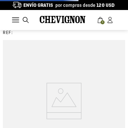
0
REF: