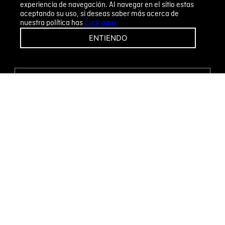
experiencia de navegación. Al navegar en el sitio estas
aceptando su uso, si deseas saber más acerca de
nuestra política has
click aquí.
¡CAMBIOS Y DEVOLUCIONES FÁCILES!
ENTIENDO
ENCUENTRA TU TIENDA
WHATSAPP
Métodos de pago
Novomode S.A.
RUC: 1792636299001
Términos y condiciones
Políticas de privacidad
Tratamiento de datos personales