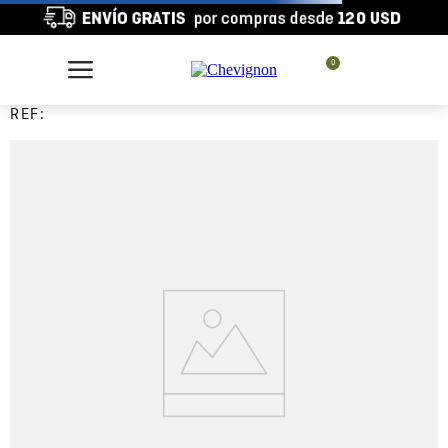
0
REF: