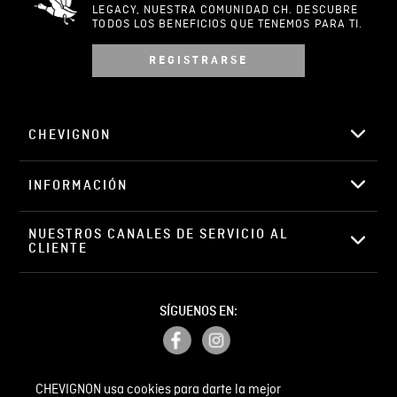
LEGACY, NUESTRA COMUNIDAD CH. DESCUBRE
TODOS LOS BENEFICIOS QUE TENEMOS PARA TI.
REGISTRARSE
Escribir comentario
CHEVIGNON
INFORMACIÓN
ENVIAR COMENTARIO
NUESTROS CANALES DE SERVICIO AL 
CLIENTE
SÍGUENOS EN:
CHEVIGNON usa cookies para darte la mejor
PETICIONES, QUEJAS Y RECLAMOS