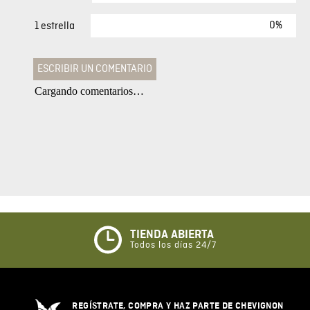
0%
1 estrella
ESCRIBIR UN COMENTARIO
Cargando comentarios…
Agregar comentario
Comentario
Califique el producto de 1 a 5 estrellas
★
★
★
☆
☆
TIENDA ABIERTA
Todos los días 24/7
Su nombre
REGÍSTRATE, COMPRA Y HAZ PARTE DE CHEVIGNON
Correo electrónico