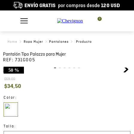
0
Ropa Mujer
Pantalones
Pantalón Tipo Palazzo para Mujer
REF:
731G005
50 %
$
69
,
00
$
34
,
50
:
Color
:
Talla