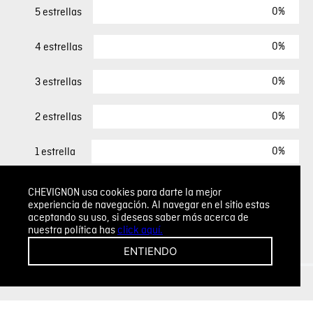
0%
5 estrellas
0%
4 estrellas
0%
3 estrellas
0%
2 estrellas
0%
1 estrella
CHEVIGNON usa cookies para darte la mejor
ESCRIBIR UN COMENTARIO
experiencia de navegación. Al navegar en el sitio estas
aceptando su uso, si deseas saber más acerca de
nuestra política has
click aquí.
Sin comentarios.
ENTIENDO
Agregar comentario
Comentario