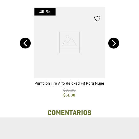
40 %
o
Pantalon Tiro Alto Relaxed Fit Para Mujer
$
85
,
00
$
51
,
00
COMENTARIOS