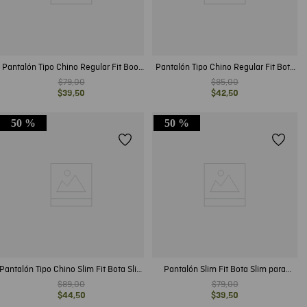
Pantalón Tipo Chino Regular Fit Boot
Pantalón Tipo Chino Regular Fit Bota
Cut para Hombre
Slim para Hombre
$
79
,
00
$
85
,
00
$
39
,
50
$
42
,
50
50 %
50 %
Pantalón Tipo Chino Slim Fit Bota Slim
Pantalón Slim Fit Bota Slim para
para Hombre
Hombre
$
89
,
00
$
79
,
00
$
44
,
50
$
39
,
50