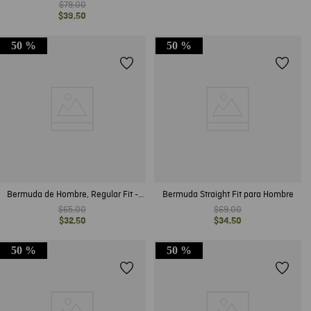
$
79
,
00
$
39
,
50
50 %
50 %
Bermuda de Hombre, Regular Fit -
Bermuda Straight Fit para Hombre
Básico Casual
$
65
,
00
$
69
,
00
$
32
,
50
$
34
,
50
50 %
50 %