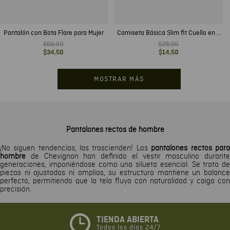
Pantalón con Bota Flare para Mujer
Camiseta Básica Slim fit Cuello en V
en Algodón para Hombre
$
69
,
00
$
29
,
00
$
34
,
50
$
14
,
50
MOSTRAR MÁS
Pantalones rectos de hombre
¡No siguen tendencias, las trascienden! Los
pantalones rectos para
hombre
de Chevignon han definido el vestir masculino durante
generaciones, imponiéndose como una silueta esencial. Se trata de
piezas ni ajustadas ni amplias, su estructura mantiene un balance
perfecto, permitiendo que la tela fluya con naturalidad y caiga con
precisión.
TIENDA ABIERTA
Todos los días 24/7