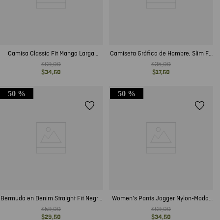
Camisa Classic Fit Manga Larga
Camiseta Gráfica de Hombre, Slim Fit
Diseño Overshirt en Algodón para
- Gráficos Chevignon Racing en
$
69
,
00
$
35
,
00
Hombre
Frente y Espalda
$
34
,
50
$
17
,
50
50 %
50 %
Bermuda en Denim Straight Fit Negro
Women's Pants Jogger Nylon-Modal
Mate para Hombre
Blend
$
59
,
00
$
69
,
00
$
29
,
50
$
34
,
50