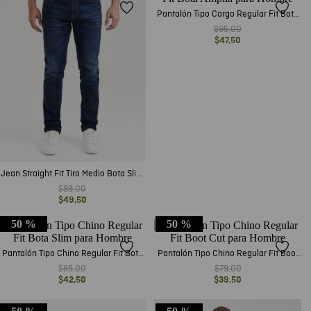
Pantalón Tipo Cargo Regular Fit Bota
Amplia para Hombre
$
95
,
00
$
47
,
50
Jean Straight Fit Tiro Medio Bota Slim
Azul Ultra Oscuro para Hombre
$
99
,
00
$
49
,
50
50 %
50 %
Pantalón Tipo Chino Regular Fit Bota
Pantalón Tipo Chino Regular Fit Boot
Slim para Hombre
Cut para Hombre
$
85
,
00
$
79
,
00
$
42
,
50
$
39
,
50