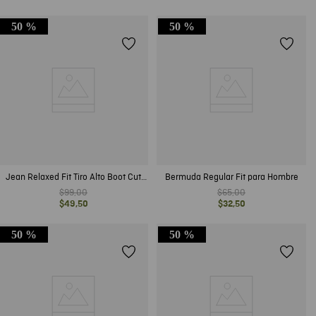
50 %
50 %
Jean Relaxed Fit Tiro Alto Boot Cut
Bermuda Regular Fit para Hombre
Azul Claro Vintage para Hombre
$
99
,
00
$
65
,
00
$
49
,
50
$
32
,
50
50 %
50 %