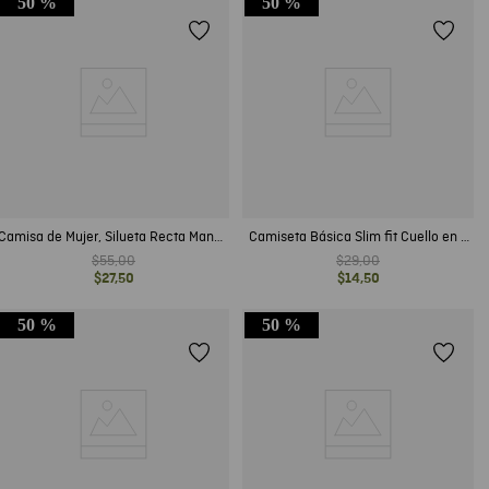
50 %
50 %
Camisa de Mujer, Silueta Recta Manga
Camiseta Básica Slim fit Cuello en V
Larga Cuello Nerú - Maxi Print Cebra
en Algodón para Hombre
$
55
,
00
$
29
,
00
$
27
,
50
$
14
,
50
50 %
50 %