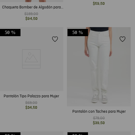
Hombre
$
59
,
50
Chaqueta Bomber de Algodón para
Mujer
$
189
,
00
$
94
,
50
50 %
50 %
Pantalón Tipo Palazzo para Mujer
$
69
,
00
$
34
,
50
Pantalón con Taches para Mujer
$
79
,
00
$
39
,
50