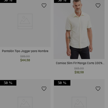
50 %
50 %
Pantalón Tipo Jogger para Hombre
$
89
,
00
$
44
,
50
Camisa Slim Fit Manga Corta 100%
Algodón para Hombre
$
65
,
00
$
32
,
50
50 %
50 %