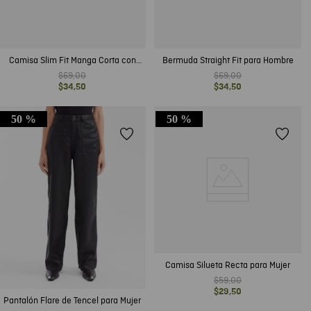
Camisa Slim Fit Manga Corta con
Bermuda Straight Fit para Hombre
Bloques de Color en Algodón para
$
69
,
00
$
69
,
00
Hombre
$
34
,
50
$
34
,
50
50 %
50 %
Camisa Silueta Recta para Mujer
$
59
,
00
$
29
,
50
Pantalón Flare de Tencel para Mujer