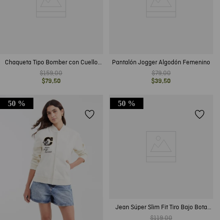
Chaqueta Tipo Bomber con Cuello
Pantalón Jogger Algodón Femenino
Aviador para Mujer
$
159
,
00
$
79
,
00
$
79
,
50
$
39
,
50
50 %
50 %
Jean Súper Slim Fit Tiro Bajo Bota
Super Slim Azul Ultra Oscuro para
$
119
,
00