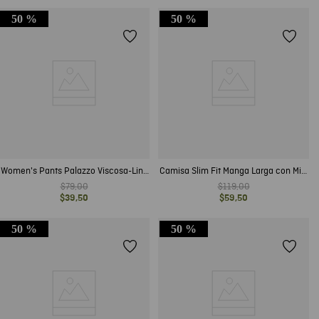
50 %
50 %
Women's Pants Palazzo Viscosa-Lino
Camisa Slim Fit Manga Larga con Mini
Blend
Print para Hombre
$
79
,
00
$
119
,
00
$
39
,
50
$
59
,
50
50 %
50 %