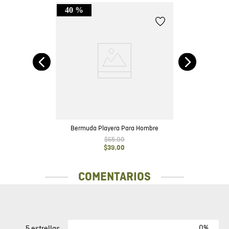
40 %
,
Bermuda Playera Para Hombre
$
65
,
00
$
39
,
00
COMENTARIOS
0%
5 estrellas