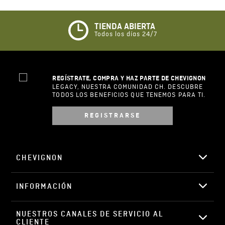
Califique el producto de 1 a 5 estrellas
★
★
★
☆
☆
TIENDA ABIERTA
Todos los días 24/7
Su nombre
REGÍSTRATE, COMPRA Y HAZ PARTE DE CHEVIGNON
Correo electrónico
LEGACY, NUESTRA COMUNIDAD CH. DESCUBRE
TODOS LOS BENEFICIOS QUE TENEMOS PARA TI.
REGISTRARSE
Escribir comentario
CHEVIGNON
INFORMACIÓN
ENVIAR COMENTARIO
NUESTROS CANALES DE SERVICIO AL 
CLIENTE