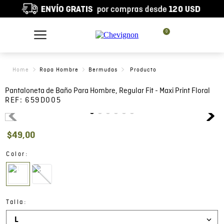
0
Ropa Hombre
Bermudas
Pantaloneta de Baño Para Hombre, Regular Fit - Maxi Print Floral
REF:
659D005
$
49
,
00
:
Color
:
Talla
L