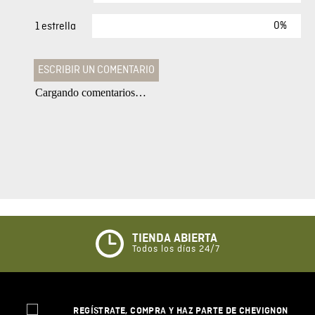
0%
1 estrella
ESCRIBIR UN COMENTARIO
Cargando comentarios…
Agregar comentario
Comentario
Califique el producto de 1 a 5 estrellas
★
★
★
☆
☆
TIENDA ABIERTA
Todos los días 24/7
Su nombre
REGÍSTRATE, COMPRA Y HAZ PARTE DE CHEVIGNON
Correo electrónico