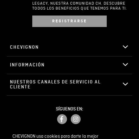
LEGACY, NUESTRA COMUNIDAD CH. DESCUBRE
TODOS LOS BENEFICIOS QUE TENEMOS PARA TI.
REGISTRARSE
Escribir comentario
CHEVIGNON
INFORMACIÓN
ENVIAR COMENTARIO
NUESTROS CANALES DE SERVICIO AL 
CLIENTE
SÍGUENOS EN:
CHEVIGNON usa cookies para darte la mejor
PETICIONES, QUEJAS Y RECLAMOS