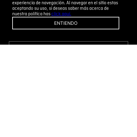
experiencia de navegación. Al navegar en el sitio estas
aceptando su uso, si deseas saber más acerca de
nuestra política has
click aquí.
¡CAMBIOS Y DEVOLUCIONES FÁCILES!
ENTIENDO
ENCUENTRA TU TIENDA
WHATSAPP
Métodos de pago
Novomode S.A.
RUC: 1792636299001
Términos y condiciones
Políticas de privacidad
Tratamiento de datos personales