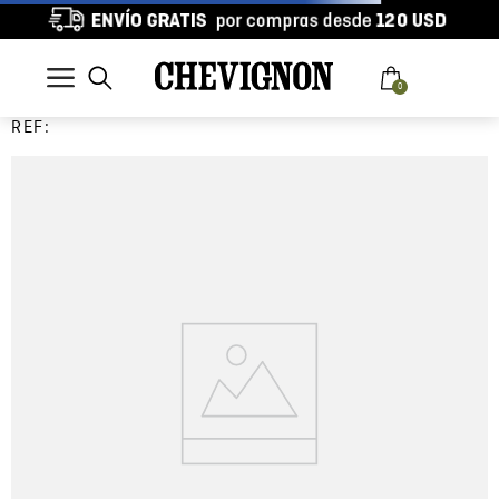
0
REF: