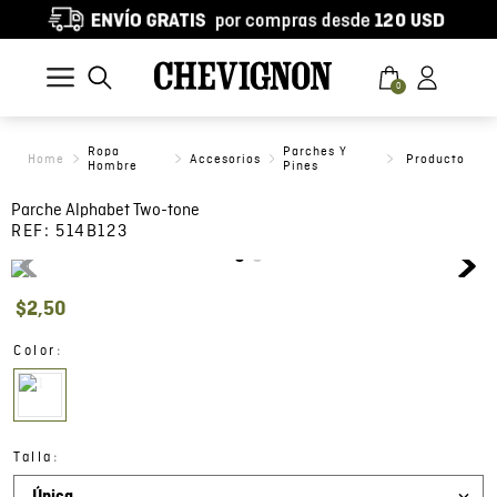
0
Ropa
Parches Y
Accesorios
Hombre
Pines
Parche Alphabet Two-tone
REF:
514B123
$
2
,
50
:
Color
:
Talla