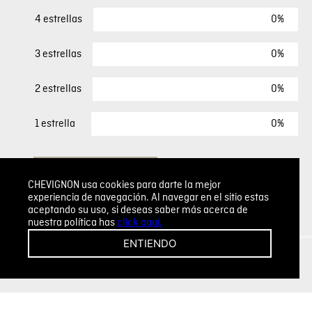
0%
4 estrellas
0%
3 estrellas
0%
2 estrellas
0%
1 estrella
ESCRIBIR UN COMENTARIO
CHEVIGNON usa cookies para darte la mejor
experiencia de navegación. Al navegar en el sitio estas
Sin comentarios.
aceptando su uso, si deseas saber más acerca de
nuestra política has
click aquí.
Agregar comentario
ENTIENDO
Comentario
Califique el producto de 1 a 5 estrellas