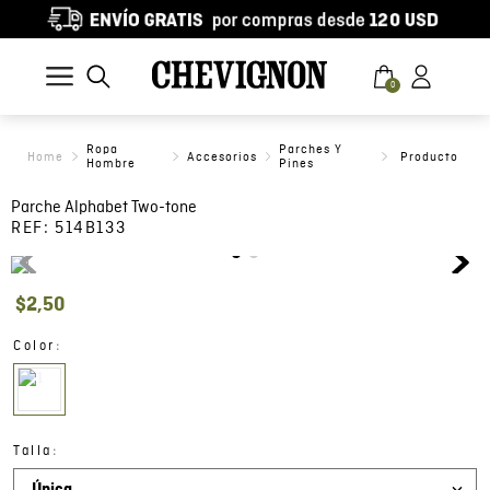
0
Ropa
Parches Y
Accesorios
Hombre
Pines
Parche Alphabet Two-tone
REF:
514B133
$
2
,
50
:
Color
:
Talla