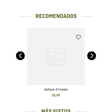
Lavar a una temperatura máxima 40ºC. Lavar por el revés y
separados de otras prendas. No usar blanqueador. No usar
secadora. Secar a la sombra. No planchar. Usa nuestro
RECOMENDADOS
Antibacterial Textil Chevignon después de cada uso. Lávalos
después de cada 4 a 6 usos.
Aplique 4 Cooper
$
2
,
50
MÁS VISTOS