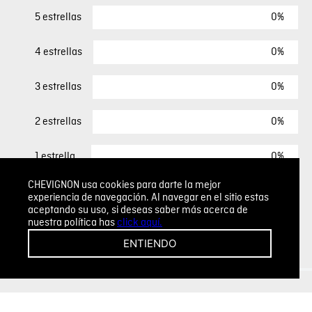
0%
5 estrellas
0%
4 estrellas
0%
3 estrellas
0%
2 estrellas
0%
1 estrella
CHEVIGNON usa cookies para darte la mejor
experiencia de navegación. Al navegar en el sitio estas
ESCRIBIR UN COMENTARIO
aceptando su uso, si deseas saber más acerca de
nuestra política has
click aquí.
Sin comentarios.
ENTIENDO
Agregar comentario
Comentario