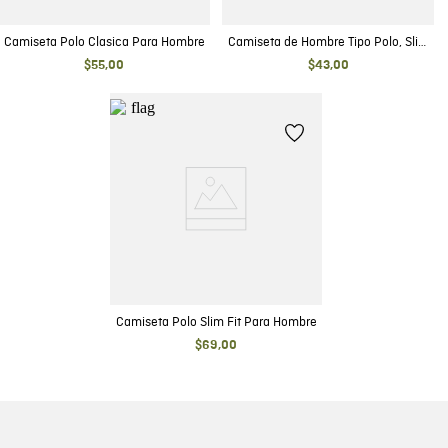
Camiseta Polo Clasica Para Hombre
Camiseta de Hombre Tipo Polo, Slim
Fit Manga Corta - Detalles en
$
55
,
00
$
43
,
00
Contraste
Camiseta Polo Slim Fit Para Hombre
$
69
,
00