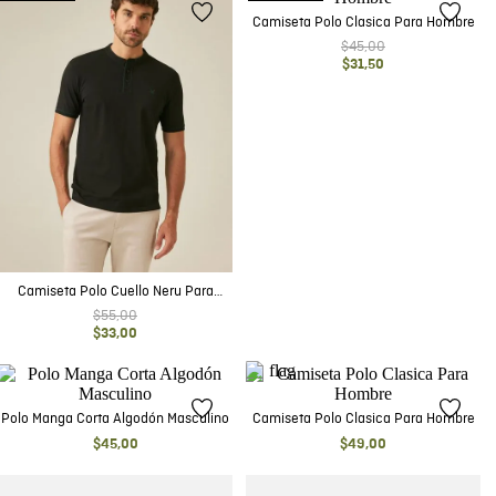
Camiseta Polo Clasica Para Hombre
$
45
,
00
$
31
,
50
Camiseta Polo Cuello Neru Para
Hombre
$
55
,
00
$
33
,
00
Polo Manga Corta Algodón Masculino
Camiseta Polo Clasica Para Hombre
$
45
,
00
$
49
,
00