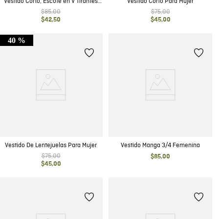
Vestido Corto, Escote en V Tirantes
Vestido Corto Para Mujer
Amplios - Animal Print
$
85
,
00
$
75
,
00
$
42
,
50
$
45
,
00
40 %
Vestido De Lentejuelas Para Mujer
Vestido Manga 3/4 Femenina
$
75
,
00
$
85
,
00
$
45
,
00