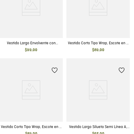
Vestido Largo Envolvente con
Vestido Corto Tipo Wrap, Escote en V
Estampado Maxi Print de Manchas
Manga Larga - Textura Craquelada
$
99
,
00
$
89
,
00
para Mujer
Vestido Corto Tipo Wrap, Escote en V
Vestido Largo Silueta Semi Línea A,
Manga Larga - Textura Craquelada
Escote en V Cargaderas Amplias -
$
89
,
00
$
65
,
00