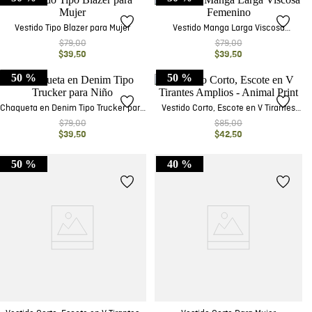
Vestido Tipo Blazer para Mujer
Vestido Manga Larga Viscosa
Femenino
$
79
,
00
$
79
,
00
$
39
,
50
$
39
,
50
50 %
50 %
Chaqueta en Denim Tipo Trucker para
Vestido Corto, Escote en V Tirantes
Niño
Amplios - Animal Print
$
79
,
00
$
85
,
00
$
39
,
50
$
42
,
50
50 %
40 %