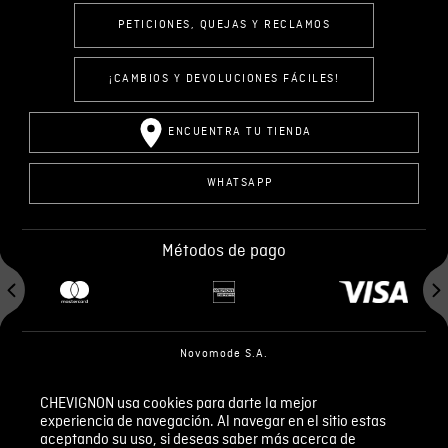
PETICIONES, QUEJAS Y RECLAMOS
¡CAMBIOS Y DEVOLUCIONES FÁCILES!
ENCUENTRA TU TIENDA
WHATSAPP
Métodos de pago
Novomode S.A.
RUC: 1792636299001
CHEVIGNON usa cookies para darte la mejor
experiencia de navegación. Al navegar en el sitio estas
Términos y condiciones
Políticas de privacidad
aceptando su uso, si deseas saber más acerca de