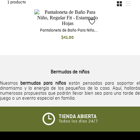
1
producto
Pantaloneta de Baño Para Niño,
Regular Fit - Estampado Hojas
$
41
,
00
Bermudas de niños
Nuestras
bermudas para niños
están pensadas para soportar el
dinamismo y la energía de los pequeños de la casa. Aquí, hallarás
numerosas propuestas que podrán llevar bien sea para una tarde de
juego o un evento especial en familia.
TIENDA ABIERTA
Todos los días 24/7