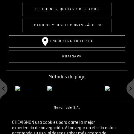
PETICIONES, QUEJAS Y RECLAMOS
¡CAMBIOS Y DEVOLUCIONES FÁCILES!
ENCUENTRA TU TIENDA
WHATSAPP
Métodos de pago
Novomode S.A.
RUC: 1792636299001
CHEVIGNON usa cookies para darte la mejor
experiencia de navegación. Al navegar en el sitio estas
Términos y condiciones
Políticas de privacidad
aceptando su uso, si deseas saber más acerca de