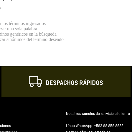
?
los términos ingresados
lizar una sola palabra
rminos genéricos en la búsqueda
scar sinónimos del término deseado
DESPACHOS RÁPIDOS
Nuestros canales de servicio al cliente
iciones
Línea WhatsApp: +593 98 859 8982