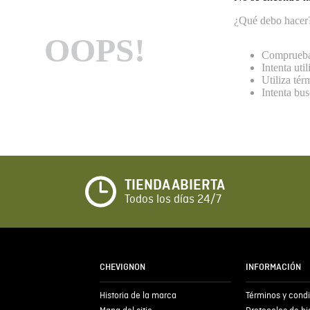
¿Qué debo hacer
OOPS!
Comprueba 
Intenta uti
Utiliza té
Intenta bu
TIENDA ABIERTA
Todos los días 24/7
CHEVIGNON
INFORMACIÓN
Historia de la marca
Términos y cond