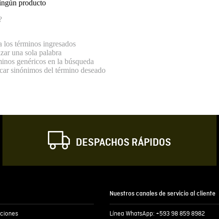
ingún producto
?
los términos ingresados
lizar una sola palabra
rminos genéricos en la búsqueda
scar sinónimos del término deseado
DESPACHOS RÁPIDOS
Nuestros canales de servicio al cliente
iciones
Línea WhatsApp: +593 98 859 8982