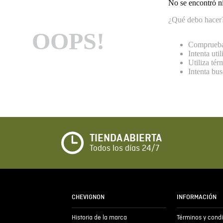
No se encontró n
¿Qué debo hacer
OOPS!
Comprueba 
Intenta uti
Utiliza té
Intenta bu
TIENDA ABIERTA
Todos los días 24/7
CHEVIGNON
INFORMACIÓN
Historia de la marca
Términos y cond